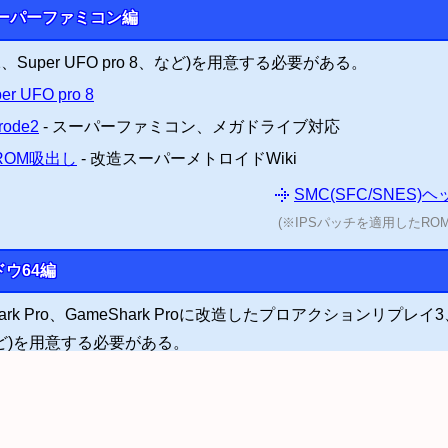
エミュレ
ーパーファミコン編
2、Super UFO pro 8、など)を用意する必要がある。
er UFO pro 8
rode2
- スーパーファミコン、メガドライブ対応
でROM吸出し
- 改造スーパーメトロイドWiki
SMC(SFC/SNES
(※IPSパッチを適用したR
ウ64編
rk Pro、GameShark Proに改造したプロアクションリプレイ3、Re
64、など)を用意する必要がある。
g-in adapter for N64
- Retrode2専用の拡張アダプター
索
Game Shark Pro
- 海外のアマゾン (英語)
出す
- ねこかぶのホームページ