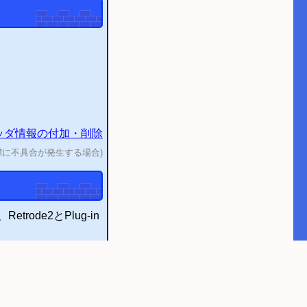
ータ情報局
お知らせ
からの
)ヘッダ情報の付加・
削除
OMに不具合が発生する場合)
trode2とPlug-in