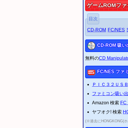
ゲームROMフ
2015/08/23
PS3
セー
以下のタイトルなどの修
2015/06/06
PS3
セー
目次
2015/05/23
PS3
セー
CD-ROM
FC/NES
2015/03/19
Flas
2015/03/19
Webハ
CD-ROM
吸い出
2015/03/12
改造ハッ
2015/03/08
IPSパ
無料の
CD Manipulat
2015/03/07
IPSフ
2015/03/03
ウェブF
FC
/
NES
ファ
2015/02/25
SMCヘ
2015/02/22
IPSパ
ＰＩＣ３２ＵＳ
2015/02/21
ZIP圧
ファミコン吸い
2015/01/24
ウェブF
Amazon 検索
FC 
2014/10/16
改造ハッ
ヤフオク! 検索
H
2014/10/15
IPSパ
(※過去にHONGKONG
2014/10/15
SMCヘ