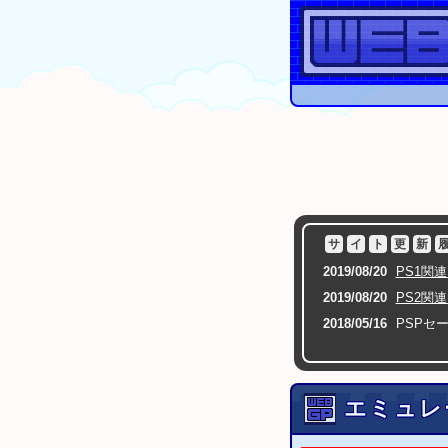
サ
イ
ト
更
新
2019/08/20
PS1関
2019/08/20
PS2関
2018/05/16
PSPセ
2016/07/09
セーブエ
2015/12/23
ゲームセンターCX 
エミュレ
2015/09/11
PS3
GT
PS3
GT