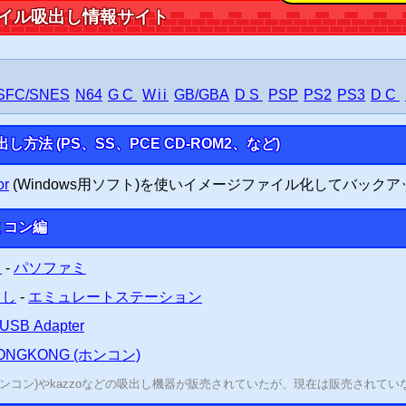
ァイル吸出し情報サイト
ブエディター
を更新
チェックサム修正設定を追加
「
」
「
」
「
」
正設定が可能
バイオハザード6
バイオハザード5
真・ガンダム無双
ブアカウントID書換システム
を開発
ユーザー変更可
ブエディター
を開発
セーブデータ改造ウェブシステム
SFC/SNES
N64
GC
Wii
GB/GBA
DS
PSP
PS2
PS3
DC
hマルチエミュレーター
を配信開始 (
FC
SFC
GB
GBA
SEGA
)
ッシュチェッカー
を配信開始 (
CRC
、
MD5
)
し方法 (
PS
、
SS
、
PCE CD-ROM2
、
など)
クROMのIPSパッチ配信・適用サイト
を更新
ッチ適用システム
を更新 大容量ファイルも簡易的に対応
or
(Windows用ソフト)を使いイメージファイル化してバック
ァイル分割
・
結合システム
を作成 (
開発雑記
)
Cエミュレーター
(
β
)の
メール送信でのROM読込
の不具合を修正
ミコン編
ッダの付加・削除システム
を更新 ヘッダ有無の判別機能を追加
ッチ適用システム
を更新 不適正ファイルの判別機能を追加
Ｂ
-
パソファミ
縮・解凍システム
を作成 (
開発雑記
)
出し
-
エミュレートステーション
Cエミュレーター
(
β
)のセーブ不具合を修正
USB Adapter
クROMのIPSパッチ配信・適用サイト
を更新
ONGKONG (ホンコン)
ッチ適用システム
を修正 パッチング実行エラー時に原因を表示
(ホンコン)やkazzoなどの吸出し機器が販売されていたが、現在は販売されてい
ッダの付加・削除システム
を修正 実行エラー時に原因を表示