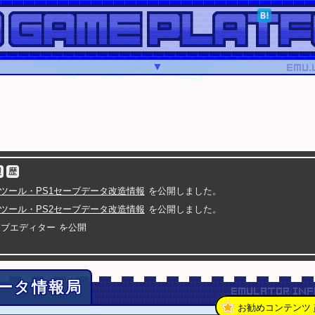
▼
履
歴
連ツール・PS1セーブデータ改造情報
を公開しました。
連ツール・PS2セーブデータ改造情報
を公開しました。
ーブエディター
を公開
ディター.com
を公開
セーブデータ改造ツールや掲示板など
スーパーマリオメーカーに生挑戦SP
で紹介され
有野課長VS10000人のクリエイター
ータ情報局
A
5
グランド・セフト・オートV
セーブ改造の二重暗号化に対応
A
4
グランド・セフト・オートIV
お勧めコンテンツ
セーブ改造のチェックサム修正に対応