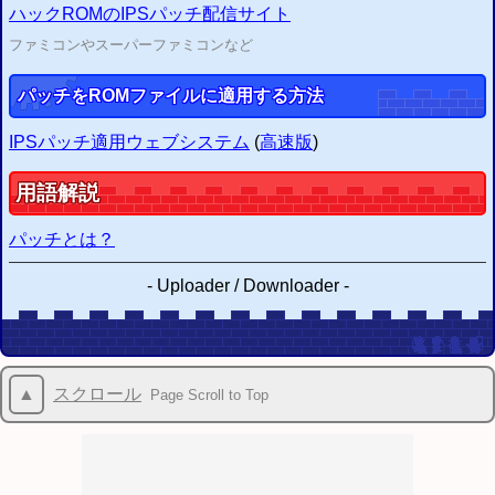
2015/02/25
ハックROMのIPSパッチ配信サイト
SMCヘッダの付加・削除システム
を更新 ヘッダ有無の判別機能を追加
ファミコンやスーパーファミコンなど
2015/02/22
IPSパッチ適用システム
を更新 不適正ファイルの判別機能を追加
2015/02/21
パッチをROMファイルに適用する方法
ZIP圧縮・解凍システム
を作成 (
開発雑記
)
2015/01/24
IPSパッチ適用ウェブシステム
(
高速版
)
ウェブFCエミュレーター
(
β
)のセーブ不具合を修正
2014/10/16
改造ハックROMのIPSパッチ配信・適用サイト
を更新
用語解説
2014/10/15
IPSパッチ適用システム
を修正 パッチング実行エラー時に原因を表示
パッチとは？
2014/10/15
SMCヘッダの付加・削除システム
を修正 実行エラー時に原因を表示
-
Uploader / Downloader
-
エミュレータ情報局
お知らせ
からの
▲
スクロール
Page Scroll to Top