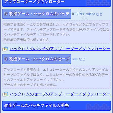
アップローダー／ダウンローダー
2015/09/11
PS3
GTA
5
グランド・セフト・オートV
セーブ改造の二重暗号化に対応
PS3
GTA
4
グランド・セフト・オートIV
セーブ改造のチェックサム修正に対応
改造ゲーム・ハックロムのパッチ
IPS PPF xdelta など
2015/08/23
PS3
セーブエディター
を更新
チェックサム修正設定を追加
推薦する改造ゲームや自分で改造したハックロムなどを誰でもアップロ
以下のタイトルなどの修正設定が可能
ードできます。ファイルをアップロードする場合はROMファイルではな
「
」
「
」
「
」
バイオハザード6
バイオハザード5
真・ガンダム無双
くパッチファイルをアップロードして下さい。
2015/06/06
未完成のデモ版でも構いません。
PS3
セーブアカウントID書換システム
を開発
ユーザー変更可
2015/05/23
ハックロムのパッチのアップローダー／ダウンローダー
PS3
セーブエディター
を開発
セーブデータ改造ウェブシステム
2015/03/19
改造ゲーム・ハックロムのセーブ
srm など
Flashマルチエミュレーター
を配信開始 (
FC
SFC
GB
GBA
SEGA
)
2015/03/19
アップロードする場合は、エミュレーターの互換性のないリアルタイム
Webハッシュチェッカー
を配信開始 (
CRC
、
MD5
)
セーブのファイルではなく、エミュレーターの互換性のあるSRAMデー
2015/03/12
改造ハックROMのIPSパッチ配信・適用サイト
を更新
タのファイルをアップロードして下さい。
ゲーム途中のセーブでも構いません。
2015/03/08
IPSパッチ適用システム
を更新 大容量ファイルも簡易的に対応
ハックロムのセーブのアップローダー／ダウンローダー
2015/03/07
IPSファイル分割
・
結合システム
を作成 (
開発雑記
)
2015/03/03
改造ゲームのパッチファイル入手先
ウェブFCエミュレーター
(
β
)の
メール送信でのROM読込
の不具合を修正