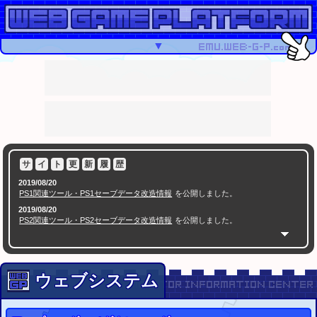
▼
サ
イ
ト
更
新
履
歴
2019/08/20
PS1関連ツール・PS1セーブデータ改造情報
を公開しました。
2019/08/20
PS2関連ツール・PS2セーブデータ改造情報
を公開しました。
2018/05/16
PSPセーブエディター
を公開
2016/07/09
セーブエディター.com
を公開
ウェブシステム
セーブデータ改造ツールや掲示板など
2015/12/23
ゲームセンターCX スーパーマリオメーカーに生挑戦SP
有野課長VS10000人のクリ
で紹介されたコースID特集
エイター