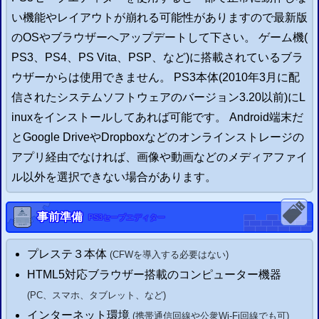
い機能やレイアウトが崩れる可能性がありますので最新版
のOSやブラウザーへアップデートして下さい。 ゲーム機(
PS3
、
PS4
、
PS Vita
、
PSP
、など)に搭載されているブラ
ウザーからは使用できません。
PS3
本体(2010年3月に配
信されたシステムソフトウェアのバージョン3.20以前)にL
inuxをインストールしてあれば可能です。 Android端末だ
とGoogle DriveやDropboxなどのオンラインストレージの
アプリ経由でなければ、画像や動画などのメディアファイ
ル以外を選択できない場合があります。
事前準備
PS3
セーブエディター
プレステ
３
本体
(
CFW
を導入する必要はない)
HTML5対応ブラウザー搭載のコンピューター機器
(
PC
、
スマホ
、タブレット、
など)
インターネット環境
(携帯通信回線や公衆Wi-Fi回線でも可)