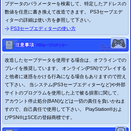
ブデータのパラメーターを検索して、特定したアドレスの
数値を任意に書き換えて改造できます。
PS3
セーブエデ
ィターの詳細は使い方を参照して下さい。
PS3
セーブエディター
の
使い方
注意事項
PS3
セーブエディター
改造したセーブデータを使用する場合は、オフラインでの
プレイを推奨しています。 オンライン(
PSN
)でプレイする
と他者に迷惑をかける行為になる場合もありますので控え
て下さい。 当システム(
PS3
セーブエディターなど)や外部
サイトのプログラムを使用した上で被る損害に関して、
アカウント停止処分(BAN)などは一切の責任を負いかねま
すので、自己責任で使用して下さい。
PlayStation
®
およ
び
PSN
®
は
SCE
の登録商標です。