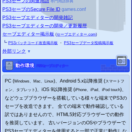
PS3
セーブの関連用語
専門用語辞典
PS3
セーブのSecure File ID
games.conf
PS3
セーブエディターの開発雑記
PS3
セーブエディターの開発／更新履歴
セーブエディター掲示板
(
セーブエディター.com
)
┗
PS3
パッチコード改造掲示板
・
PS3
セーブデータ投稿掲示板
外部リンク
▼
動作環境
PS3
セーブエディター
PC
(
)、
Android
5.x以降推奨 (
Windows
、
Mac
、
Linux
スマートフ
)、iOS 9以降推奨 (
)、
ォン
、タブレット
iPhone、iPad、iPod touch
などウェブブラウザーを搭載している様々な端末で
PS3
の
セーブを改造できます。 全ての端末で動作確認している
訳ではありませんので、HTML5対応ブラウザーでの動作
を推奨しています。 古いバージョンのOSやブラウザーで
PS3
セーブエディターを使用すると一部で正常に動作しな