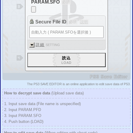
PARAM.SFO
必須
に対応しました。
新
セーブエディター掲示板
を公開
改造コード、解析情報、セーブデータ配信、など
PS3
パッチコード改造掲示板
PS3
セーブデータ投稿掲示板
3DSパッチコード改造掲示板
3DSセーブデータ投稿掲示板
Secure File ID
必須
説明
報告
「
ドラゴンクエストヒーローズ2
」のセーブデータは二重暗号化されていま
す。
追加
RPGツクールVX／Aceセーブエディター
を公開
詳細
SETTING
追加
RPGツクールMVセーブエディター
を公開
追加
ドラゴンズドグマ セーブデータ圧縮・解凍システム
を公開
読込
追加
セーブデータの解析方法
アドレス検索 セーブデータ比較
LOAD
更新 対応タイトル追加
「オーディンスフィア レイヴスラシル」 「ティアーズ・トゥ・ティアラII 覇
王の末裔」 「アルカナハート3」 「アルスラーン戦記×無双」
に対応しました。
PS3
Save
Editor
更新 「
第3次スーパーロボット大戦Z 時獄篇
」
チェックサム自動修正対応
更新 「
第3次スーパーロボット大戦Z 天獄篇
」
The PS3 SAVE EDITOR is an online application to edit
save data
of PS3.
チェックサム自動修正対応
追加
バイオハザード4 HD 改造方法
チェックサム修正方法
How to decrypt
save data
(Upload save data)
追加
ファイナルファンタジーX HD 改造方法
チェックサム修正方法
1. Input save data
(File name
is
unspecified)
追加
キングダムハーツII 改造方法
チェックサム修正方法
2. Input
PARAM.PFD
追加
戦国無双4 改造方法
チェックサム修正方法
3. Input
PARAM.SFO
追加
ドラゴンズドグマ／ドラゴンズドグマ：ダークアリズン 改造方法
4. Push button
(LOAD)
圧縮の解凍方法
2016/01/28
How to edit
save data
(When editing with
cheat code)