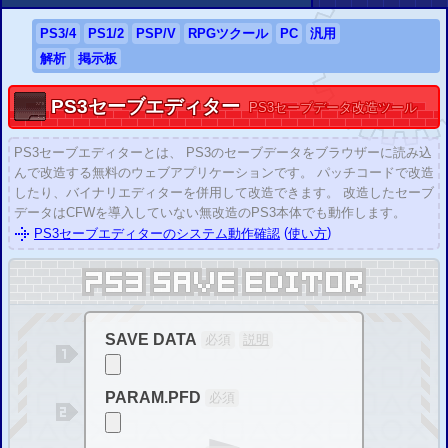
「
PS1セーブデータ改造解析掲示板
」を公開しました。
2020/01/05
PS3
/4
PS
1/2
PSP
/
V
RPG
ツクール
PC
汎用
「
PS2セーブデータ改造解析掲示板
」を公開しました。
解析
掲示板
2019/08/20
「
PS1関連ツール・PS1セーブデータ改造情報
」を公開しました。
PS3
セーブエディター
2019/08/20
PS3
セーブデータ改造ツール
「
PS2関連ツール・PS2セーブデータ改造情報
」を公開しました。
2018/05/16
PS3
セーブエディターとは
、
PS3
のセーブデータをブラウザーに読み込
「
PSPセーブエディター
」を公開しました。
んで改造する無料のウェブアプリケーションです。 パッチコードで改造
2018/05/16
したり、バイナリエディターを併用して改造できます。 改造したセーブ
「
PSPセーブエディター掲示板
」を公開しました。
データは
CFW
を導入していない無改造の
PS3
本体でも動作します。
2018/01/13
(
)
PS3
セーブエディター
の
システム動作確認
使い方
「
GTA
SA
」の改造に対応しました。
2018/01/10
「
GTA
5
」の改造に対応しました。
2017/02/03
CYBER セーブエディター (
PS4
用)
の 3月発売が公表されました。
(
PS4
セーブエディター掲示板
は 3月に公開予定 )
SAVE DATA
必須
説明
2016/09/15
「
ペルソナ5
」の 改造
(復号化／暗号化)
に対応しました。
2016/07/28
PARAM.PFD
必須
「
討鬼伝2
」
(Ver.1.00～1.04)
の 改造
(復号化／暗号化)
に対応しました。
2016/06/30
「
スーパーロボット大戦OG ムーン・デュエラーズ
」の 改造
(復号化／暗号化)