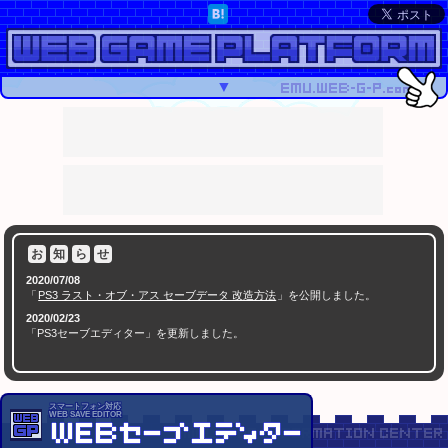
▼
お
知
ら
せ
2020/07/08
「
PS3 ラスト・オブ・アス セーブデータ 改造方法
」を公開しました。
2020/02/23
「PS3セーブエディター」を更新しました。
( 500KB以上の場合はバイナリデータを非表示化させることでブラウザーの動作が軽くなりました
)
2020/02/17
「PS3セーブエディター」を更新しました。
スマートフォン対応
WEB SAVE EDITOR
( バイオハザード HD／0／4、ファイナルファンタジーX／X-2 に対応しました )
2020/01/05