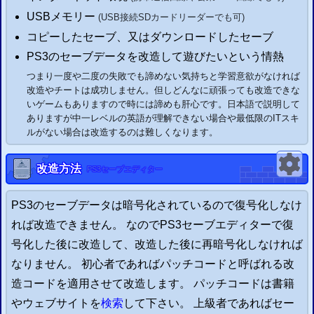
USBメモリー
(USB接続SDカードリーダーでも可)
コピーしたセーブ、又はダウンロードしたセーブ
PS3
のセーブデータを改造して遊びたいという情熱
つまり一度や二度の失敗でも諦めない気持ちと学習意欲がなければ
改造やチートは成功しません。但しどんなに頑張っても改造できな
いゲームもありますので時には諦めも肝心です。日本語で説明して
ありますが中一レベルの英語が理解できない場合や最低限のITスキ
ルがない場合は改造するのは難しくなります。
改造方法
PS3
セーブエディター
PS3
のセーブデータは暗号化されているので復号化しなけ
れば改造できません。 なので
PS3
セーブエディターで復
号化した後に改造して、改造した後に再暗号化しなければ
なりません。 初心者であればパッチコードと呼ばれる改
造コードを適用させて改造します。 パッチコードは書籍
やウェブサイトを
検索
して下さい。 上級者であればセー