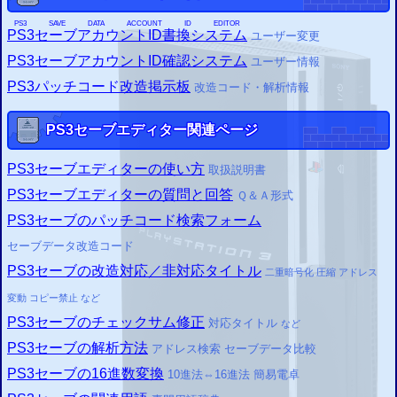
「
GTA
5
」の二重暗号化と 「
GTA
4
グランド・セフト・オートV
グランド・セフト・オー
」のチェックサムの修正に対応しました。
トIV
PS3
SAVE DATA ACCOUNT ID EDITOR
PS3
セーブアカウントID書換システム
ユーザー変更
2015/09/02
「
メタルギアソリッドＶ
」のセーブデータは二重暗号化されてい
ファントムペイン
PS3
セーブアカウントID確認システム
ユーザー情報
るので改造できませんが、アカウントIDの書き換えは可能です。
2015/09/26
PS3
パッチコード改造掲示板
改造コード・解析情報
PS3
セーブエディター掲示板(仮)を用意
2015/09/11
PS3
セーブエディター関連ページ
PS3
セーブエディター
を更新
一部タイトルのチェックサム自動修正設定に対応
以下のタイトルなどが自動修正に対応
「
」
「
」
「
」
バイオハザード6
バイオハザード5
真・ガンダム無双
その他
PS3
セーブエディターの使い方
取扱説明書
2015/08/23
PS3
セーブエディター
を更新
チェックサム修正設定を追加
PS3
セーブエディターの質問と回答
Ｑ＆Ａ形式
2015/06/06
PS3
セーブのパッチコード検索フォーム
PS3
セーブアカウントID書換システム
を開発
ユーザー変更可
セーブデータ改造コード
2015/05/23
PS3
セーブエディター
を開発
セーブデータ改造ウェブシステム
PS3
セーブの改造対応／非対応タイトル
二重暗号化
圧縮
アドレス
変動
コピー
禁止
など
PS3
セーブのチェックサム修正
対応タイトル
など
PS3
セーブの解析方法
アドレス検索 セーブデータ比較
PS3
セーブの16進数変換
10進法⇔16進法 簡易電卓