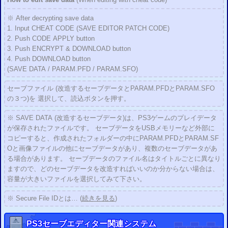
新作「ドラクエビルダーズ」のセーブデータは「PRMDAT.BIN」を改造して下さ
い。
※ After
decrypting
save data
2016/01/21
1. Input CHEAT CODE
(SAVE EDITOR
PATCH
CODE)
新作「
バイオハザード0 HD
」と「龍が如く 極」に対応
2. Push CODE APPLY button
2016/01/21
3. Push ENCRYPT & DOWNLOAD
button
PS3
バイオハザード0 HDリマスター 改造方法
二重暗号化の復号方法
4. Push DOWNLOAD button
2016/01/21
(SAVE DATA
/
PARAM.PFD
/
PARAM.SFO)
PS3
バイオハザード HDリマスター 改造方法
二重暗号化の復号方法
2016/01/09
セーブファイル (改造するセーブデータとPARAM.PFDとPARAM.SFO
PS3
バイオハザード リベレーションズ2 改造方法
二重暗号化の復号方法
の３つ)を 選択して、
読込ボタンを押す。
2016/01/05
チェックサム修正設定対応タイトルを追加しました。
※ SAVE DATA (改造するセーブデータ)は、
PS3
ゲームのプレイデータ
2015/10/31
が保存されたファイルです。 セーブデータをUSBメモリーなど外部に
チェックサム修正設定に未対応だった一部のタイトルのチェックサム修正設定
に対応しました。
コピーすると、作成されたフォルダーの中にPARAM.PFDとPARAM.SF
「ガンダム無双」 「真・北斗無双」 「戦国BASARA 3／3 宴」 「バイオハザード オペレーショ
Oと画像ファイルの他にセーブデータがあり、複数のセーブデータがあ
ン・ラクーンシティ」 「デビル・メイ・クライ
HD
コレクション
DmC
3
」 「コール・オブ・デュ
る場合があります。 セーブデータのファイル名はタイトルごとに異なり
ーティー モダン・ウォーフェア3／
CoD
ゴースト」
ますので、どのセーブデータを改造すればいいのか分からない場合は、
2015/10/27
容量が大きいファイルを選択してみて下さい。
未対応だった標準暗号化されていないタイトルの読込に対応しました。
「アサシンクリード／II」 「バイオショック／2」 「バトルフィールド バッドカンパニー」 「コ
ール・オブ・デューティー4 モダン・ウォーフェア」 「
CoD
モダン・ウォーフェア2」 「プリン
※ Secure File IDとは… (
続きを見る
)
ス・オブ・ペルシャ 2008／忘却の砂」 「リトルビッグプラネット／2／3」 「機動戦士ガンダム
ターゲットインサイト」
など
2015/09/11
PS3
セーブエディター関連システム