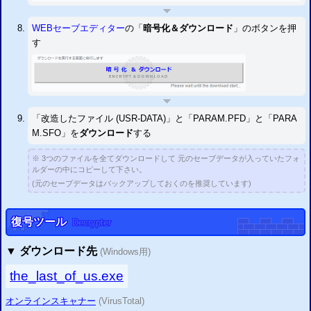
」のチェックサムの修正に対応しました。
トIV
2015/09/02
WEBセーブエディター
の「
暗号化＆ダウンロード
」のボタンを押
「
メタルギアソリッドＶ
」のセーブデータは二重暗号化されてい
ファントムペイン
るので改造できませんが、アカウントIDの書き換えは可能です。
す
2015/09/26
PS3
セーブエディター掲示板(仮)を用意
2015/09/11
PS3
セーブエディター
を更新
一部タイトルのチェックサム自動修正設定に対応
以下のタイトルなどが自動修正に対応
「
」
「
」
「
」
バイオハザード6
バイオハザード5
真・ガンダム無双
その他
「改造したファイル (USR-DATA)」と「PARAM.PFD」と「PARA
2015/08/23
M.SFO」を
ダウンロード
する
PS3
セーブエディター
を更新
チェックサム修正設定を追加
2015/06/06
※ 3つのファイルを全てダウンロードして 元のセーブデータが入っていたフォ
PS3
セーブアカウントID書換システム
を開発
ユーザー変更可
ルダーの中にコピーして下さい。
2015/05/23
(元のセーブデータはバックアップしておくのを推奨しています)
PS3
セーブエディター
を開発
セーブデータ改造ウェブシステム
復号ツール
Decrypter
▼
ダウンロード先
(Windows用)
the_last_of_us.exe
オンラインスキャナー
(VirusTotal)