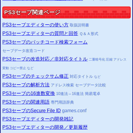
PS3
セーブ関連ページ
PS3
セーブエディターの使い方
取扱説明書
PS3
セーブエディターの質問と回答
Ｑ＆Ａ形式
PS3
セーブのパッチコード検索フォーム
セーブデータ改造コード
PS3
セーブの改造対応／非対応タイトル
二重暗号化
圧縮
アドレス
変動
コピー
禁止
など
PS3
セーブのチェックサム修正
対応タイトル
など
PS3
セーブの解析方法
アドレス検索 セーブデータ比較
PS3
セーブの16進数変換
10進法⇔16進法 簡易電卓
PS3
セーブの関連用語
専門用語辞典
PS3
セーブのSecure File ID
games.conf
PS3
セーブエディターの開発雑記
PS3
セーブエディターの開発／更新履歴