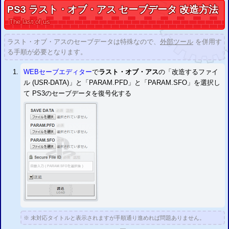
2020/01/05
PS3
ラスト・オブ・アス
セーブデータ
改造方法
「
PS2セーブデータ改造解析掲示板
」を公開しました。
The last of us
2019/08/20
「
PS1関連ツール・PS1セーブデータ改造情報
」を公開しました。
ラスト・オブ・アスのセーブデータは特殊なので、
外部ツール
を併用す
2019/08/20
「
PS2関連ツール・PS2セーブデータ改造情報
」を公開しました。
る手順が必要となります。
2018/05/16
「
PSPセーブエディター
」を公開しました。
WEBセーブエディター
で
ラスト・オブ・アス
の「改造するファイ
2018/05/16
ル (USR-DATA)」と「PARAM.PFD」と「PARAM.SFO」を選択し
「
PSPセーブエディター掲示板
」を公開しました。
て
PS3
のセーブデータを復号化する
2017/02/03
CYBER セーブエディター (
PS4
用)
の 3月発売が公表されました。
(
PS4
パッチコード改造掲示板
は 3月に公開予定 )
2016/09/15
「
ペルソナ5
」の 改造
(復号化／暗号化)
に対応しました。
2016/07/28
「
討鬼伝2
」
(Ver.1.00～1.04)
の 改造
(復号化／暗号化)
に対応しました。
2016/06/30
「
スーパーロボット大戦OG ムーン・デュエラーズ
」の 改造
(復号化／暗号化)
に対応しました。
新
セーブエディター掲示板
を公開
改造コード、解析情報、セーブデータ配信、など
PS3
パッチコード改造掲示板
PS3
セーブデータ投稿掲示板
3DSパッチコード改造掲示板
3DSセーブデータ投稿掲示板
※ 未対応タイトルと表示されますが手順通り進めれば問題ありません。
報告
「
ドラゴンクエストヒーローズ2
」のセーブデータは二重暗号化されていま