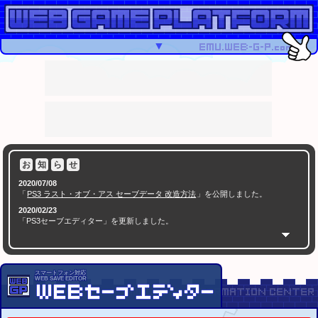
▼
お
知
ら
せ
2020/07/08
「
PS3 ラスト・オブ・アス セーブデータ 改造方法
」を公開しました。
2020/02/23
「PS3セーブエディター」を更新しました。
( 500KB以上の場合はバイナリデータを非表示化させることでブラウザーの動作が軽くなりました
)
2020/02/17
「PS3セーブエディター」を更新しました。
スマートフォン対応
WEB SAVE EDITOR
( バイオハザード HD／0／4、ファイナルファンタジーX／X-2 に対応しました )
2020/01/05
「
PS1セーブデータ改造解析掲示板
」を公開しました。