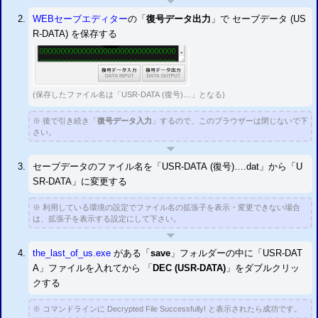
す。
WEBセーブエディター
の「
復号データ出力
」で セーブデータ (US
追加
RPGツクールVX／Aceセーブエディター
を公開
R-DATA) を保存する
追加
RPGツクールMVセーブエディター
を公開
追加
ドラゴンズドグマ セーブデータ圧縮・解凍システム
を公開
追加
セーブデータの解析方法
アドレス検索 セーブデータ比較
更新 対応タイトル追加
「オーディンスフィア レイヴスラシル」 「ティアーズ・トゥ・ティアラII 覇
(保存したファイル名は「USR-DATA (復号)…」となる)
王の末裔」 「アルカナハート3」 「アルスラーン戦記×無双」
に対応しました。
更新 アカウント
ID
書換システム
未対応だった一部タイトルに対応
※ 後で引き続き「
復号データ入力
」するので、このブラウザーは閉じないで下
「神様と運命覚醒のクロステーゼ」 「神様と運命革命のパラドクス」 「仮面ライダー バトライド・ウォー／
II
さい。
／創生」 「ガンダムブレイカー」 「ガンダムブレイカー2」 「キングダムハーツ バース・バイ・スリープ」
「三國志
13
」 「聖闘士星矢ソルジャーズソウル」 「ディスガイアD2」 「魔界戦記ディスガイア3／4」 のアカ
ウント
ID
の書き換えに対応しました。
セーブデータのファイル名を「USR-DATA (復号)….dat」から「U
更新 「
第3次スーパーロボット大戦Z 時獄篇
」
チェックサム自動修正対応
SR-DATA」に変更する
更新 「
第3次スーパーロボット大戦Z 天獄篇
」
チェックサム自動修正対応
追加
バイオハザード4 HD 改造方法
※ 利用している環境の設定でファイル名の拡張子を表示・変更できない場合
チェックサム修正方法
は、拡張子を表示する設定にして下さい。
追加
ファイナルファンタジーX HD 改造方法
チェックサム修正方法
追加
キングダムハーツII 改造方法
チェックサム修正方法
the_last_of_us.exe
がある
「
save
」フォルダーの中に「USR-DAT
追加
戦国無双4 改造方法
チェックサム修正方法
A」ファイルを入れてから
「
DEC (USR-DATA)
」をダブルクリッ
追加
ドラゴンズドグマ／ドラゴンズドグマ：ダークアリズン 改造方法
クする
圧縮の解凍方法
2016/01/28
※ コマンドラインに Decrypted File Successfully! と表示されたら成功です。
新作「ドラクエビルダーズ」のセーブデータは「PRMDAT.BIN」を改造して下さ