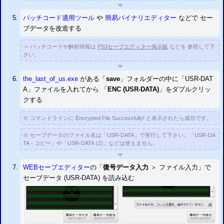
い。
2016/01/21
パッチコード適用ツール
や
簡易バイナリエディター
などで セー
新作「
バイオハザード0 HD
」と「龍が如く 極」に対応
ブデータを改造する
2016/01/21
PS3
バイオハザード0 HDリマスター 改造方法
二重暗号化の復号方法
⇒ パッチコードや解析情報は
PS3セーブエディター掲示板
などを 参照して下
2016/01/21
さい。
PS3
バイオハザード HDリマスター 改造方法
二重暗号化の復号方法
2016/01/09
the_last_of_us.exe
がある
「
save
」フォルダーの中に「USR-DAT
PS3
バイオハザード リベレーションズ2 改造方法
二重暗号化の復号方法
A」ファイルを入れてから
「
ENC (USR-DATA)
」をダブルクリッ
2016/01/05
クする
チェックサム修正設定対応タイトルを追加しました。
2015/10/31
※ コマンドラインに Encrypted File Successfully! と表示されたら成功です。
チェックサム修正設定に未対応だった一部のタイトルのチェックサム修正設定
に対応しました。
「ガンダム無双」 「真・北斗無双」 「戦国BASARA 3／3 宴」 「バイオハザード オペレーショ
※ セーブデータのファイル名は「USR-DATA」で実行して下さい。「USR-DA
ン・ラクーンシティ」 「デビル・メイ・クライ
HD
コレクション
DmC
3
」 「コール・オブ・デュ
TA - コピー」や「USR-DATA (2)」などは使えません。
ーティー モダン・ウォーフェア3／
CoD
ゴースト」
2015/10/27
WEBセーブエディター
の「
復号データ入力
＞ ファイル入力」で
未対応だった標準暗号化されていないタイトルの読込に対応しました。
「アサシンクリード／II」 「バイオショック／2」 「バトルフィールド バッドカンパニー」 「コ
セーブデータ (USR-DATA) を読み込む
ール・オブ・デューティー4 モダン・ウォーフェア」 「
CoD
モダン・ウォーフェア2」 「プリン
ス・オブ・ペルシャ 2008／忘却の砂」 「リトルビッグプラネット／2／3」 「機動戦士ガンダム
ターゲットインサイト」
など
2015/09/11
「
GTA
5
」の二重暗号化と 「
GTA
4
グランド・セフト・オートV
グランド・セフト・オー