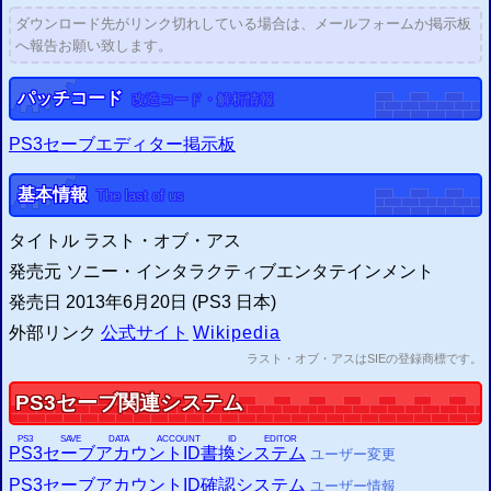
ダウンロード先がリンク切れしている場合は、メールフォームか掲示板
へ報告お願い致します。
パッチコード
改造コード・解析情報
PS3セーブエディター掲示板
基本情報
The last of us
タイトル ラスト・オブ・アス
発売元 ソニー・インタラクティブエンタテインメント
発売日 2013年6月20日 (PS3 日本)
外部リンク
公式サイト
Wikipedia
ラスト・オブ・アスは
SIE
の登録商標です。
PS3
セーブ関連システム
PS3
SAVE DATA ACCOUNT ID EDITOR
PS3
セーブアカウントID書換システム
ユーザー変更
PS3
セーブアカウントID確認システム
ユーザー情報