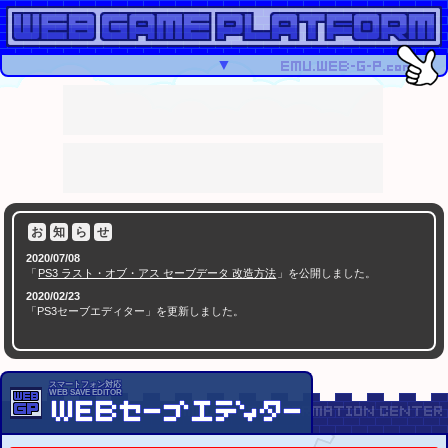
▼
お
知
ら
せ
2020/07/08
「
PS3 ラスト・オブ・アス セーブデータ 改造方法
」を公開しました。
2020/02/23
「PS3セーブエディター」を更新しました。
( 500KB以上の場合はバイナリデータを非表示化させることでブラウザーの動作が軽くなりました
)
2020/02/17
「PS3セーブエディター」を更新しました。
スマートフォン対応
WEB SAVE EDITOR
( バイオハザード HD／0／4、ファイナルファンタジーX／X-2 に対応しました )
2020/01/05
「
PS1セーブデータ改造解析掲示板
」を公開しました。