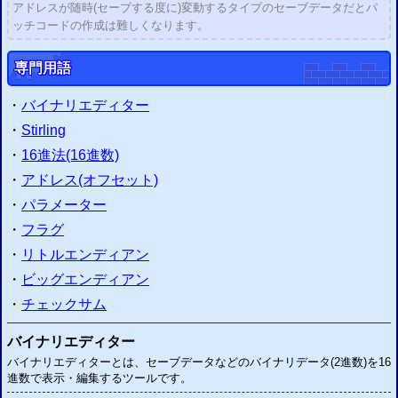
アドレスが随時(セーブする度に)変動するタイプのセーブデータだとパ
ッチコードの作成は難しくなります。
専門用語
・
バイナリエディター
・
Stirling
・
16進法(16進数)
・
アドレス(オフセット)
・
パラメーター
・
フラグ
・
リトルエンディアン
・
ビッグエンディアン
・
チェックサム
バイナリエディター
バイナリエディターとは、セーブデータなどのバイナリデータ(2進数)を16
進数で表示・編集するツールです。