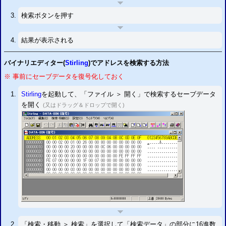
PS3
セーブエディター掲示板(仮)を用意
検索ボタンを押す
2015/09/11
PS3
セーブエディター
を更新
一部タイトルのチェックサム自動修正設定に対応
以下のタイトルなどが自動修正に対応
「
」
「
」
「
」
バイオハザード6
結果が表示される
バイオハザード5
真・ガンダム無双
その他
2015/08/23
PS3
セーブエディター
を更新
チェックサム修正設定を追加
バイナリエディター(
Stirling
)でアドレスを検索する方法
2015/06/06
※ 事前にセーブデータを復号化しておく
PS3
セーブアカウントID書換システム
を開発
ユーザー変更可
2015/05/23
Stirling
を起動して、「ファイル ＞ 開く」で検索するセーブデータ
PS3
セーブエディター
を開発
セーブデータ改造ウェブシステム
を開く
(又はドラッグ＆ドロップで開く)
「検索・移動 ＞ 検索」を選択して「検索データ」の部分に16進数