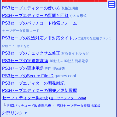
PS3
セーブエディターの使い方
取扱説明書
PS3
セーブエディターの質問と回答
Ｑ＆Ａ形式
PS3
セーブのパッチコード検索フォーム
セーブデータ改造コード
PS3
セーブの改造対応／非対応タイトル
二重暗号化
圧縮
アドレス
変動
コピー
禁止
など
PS3
セーブのチェックサム修正
対応タイトル
など
PS3
セーブの16進数変換
10進法⇔16進法 簡易電卓
PS3
セーブの関連用語
専門用語辞典
PS3
セーブのSecure File ID
games.conf
PS3
セーブエディターの開発雑記
PS3
セーブエディターの開発／更新履歴
セーブエディター掲示板
(
セーブエディター.com
)
┗
PS3
パッチコード改造掲示板
・
PS3
セーブデータ投稿掲示板
外部リンク
▼