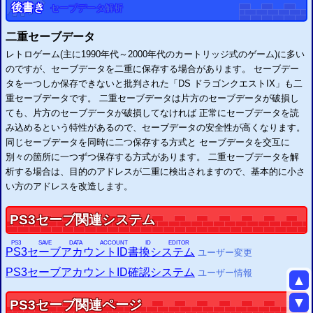
後書き
セーブデータ解析
二重セーブデータ
レトロゲーム(主に1990年代～2000年代のカートリッジ式のゲーム)に多い
のですが、セーブデータを二重に保存する場合があります。 セーブデー
タを一つしか保存できないと批判された「DS ドラゴンクエストIX」も二
重セーブデータです。 二重セーブデータは片方のセーブデータが破損し
ても、片方のセーブデータが破損してなければ 正常にセーブデータを読
み込めるという特性があるので、セーブデータの安全性が高くなります。
同じセーブデータを同時に二つ保存する方式と セーブデータを交互に
別々の箇所に一つずつ保存する方式があります。 二重セーブデータを解
析する場合は、目的のアドレスが二重に検出されますので、基本的に小さ
い方のアドレスを改造します。
PS3
セーブ関連システム
PS3
SAVE DATA ACCOUNT ID EDITOR
PS3
セーブアカウントID書換システム
ユーザー変更
PS3
セーブアカウントID確認システム
ユーザー情報
▲
▼
PS3
セーブ関連ページ