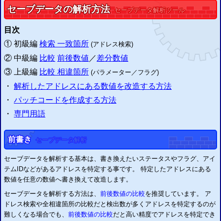
2020/01/05
セーブデータの解析方法
セーブデータ解析ツール
「
PS2セーブデータ改造解析掲示板
」を公開しました。
2019/08/20
目次
「
PS1関連ツール・PS1セーブデータ改造情報
」を公開しました。
2019/08/20
①
初級編
検索
一致箇所
(アドレス検索)
「
PS2関連ツール・PS2セーブデータ改造情報
」を公開しました。
②
中級編
比較
前後数値
／
差分数値
2018/05/16
「
PSPセーブエディター
」を公開しました。
③
上級編
比較
相違箇所
(パラメーター
／
フラグ)
2018/05/16
・
解析したアドレスにある数値を改造する方法
「
PSPセーブエディター掲示板
」を公開しました。
2017/02/03
・
パッチコードを作成する方法
CYBER セーブエディター (
PS4
用)
の 3月発売が公表されました。
・
(
専門用語
PS4
パッチコード改造掲示板
は 3月に公開予定 )
2016/09/15
「
ペルソナ5
」の 改造
(復号化／暗号化)
に対応しました。
前書き
セーブデータ解析
2016/07/28
「
討鬼伝2
」
(Ver.1.00～1.04)
の 改造
(復号化／暗号化)
に対応しました。
セーブデータを解析する基本は、書き換えたいステータスやフラグ、アイ
2016/06/30
テムIDなどがあるアドレスを特定する事です。 特定したアドレスにある
「
スーパーロボット大戦OG ムーン・デュエラーズ
」の 改造
(復号化／暗号化)
に対応しました。
数値を任意の数値へ書き換えて改造します。
新
セーブエディター掲示板
を公開
改造コード、解析情報、セーブデータ配信、など
セーブデータを解析する方法は、
前後数値の比較
を推奨しています。 ア
PS3
パッチコード改造掲示板
PS3
セーブデータ投稿掲示板
ドレス検索や全相違箇所の比較だと検出数が多くアドレスを特定するのが
3DSパッチコード改造掲示板
3DSセーブデータ投稿掲示板
難しくなる場合でも、
前後数値の比較
だと高い精度でアドレスを特定でき
報告
「
ドラゴンクエストヒーローズ2
」のセーブデータは二重暗号化されていま