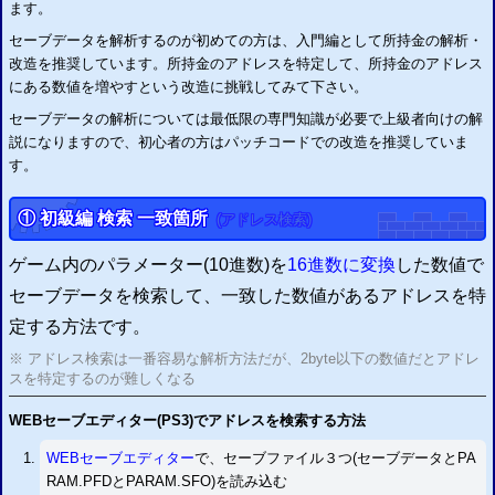
ます。
す。
セーブデータを解析するのが初めての方は、入門編として所持金の解析・
追加
RPGツクールVX／Aceセーブエディター
を公開
改造を推奨しています。所持金のアドレスを特定して、所持金のアドレス
追加
RPGツクールMVセーブエディター
を公開
にある数値を増やすという改造に挑戦してみて下さい。
追加
ドラゴンズドグマ セーブデータ圧縮・解凍システム
を公開
追加
セーブデータの解析方法
セーブデータの解析については最低限の専門知識が必要で上級者向けの解
アドレス検索 セーブデータ比較
説になりますので、初心者の方はパッチコードでの改造を推奨していま
更新 対応タイトル追加
「オーディンスフィア レイヴスラシル」 「ティアーズ・トゥ・ティアラII 覇
王の末裔」 「アルカナハート3」 「アルスラーン戦記×無双」
に対応しました。
す。
更新 「
第3次スーパーロボット大戦Z 時獄篇
」
チェックサム自動修正対応
更新 「
第3次スーパーロボット大戦Z 天獄篇
」
チェックサム自動修正対応
① 初級編 検索 一致箇所
(アドレス検索)
追加
バイオハザード4 HD 改造方法
チェックサム修正方法
追加
ファイナルファンタジーX HD 改造方法
チェックサム修正方法
ゲーム内のパラメーター(10進数)を
16進数に変換
した数値で
追加
キングダムハーツII 改造方法
チェックサム修正方法
セーブデータを検索して、一致した数値があるアドレスを特
追加
戦国無双4 改造方法
チェックサム修正方法
定する方法です。
追加
ドラゴンズドグマ／ドラゴンズドグマ：ダークアリズン 改造方法
圧縮の解凍方法
※ アドレス検索は一番容易な解析方法だが、2byte以下の数値だとアドレ
スを特定するのが難しくなる
2016/01/28
新作「ドラクエビルダーズ」のセーブデータは「PRMDAT.BIN」を改造して下さ
い。
WEBセーブエディター(
PS3
)でアドレスを検索する方法
2016/01/21
新作「
バイオハザード0 HD
」と「龍が如く 極」に対応
WEBセーブエディター
で、セーブファイル３つ(セーブデータとPA
2016/01/21
RAM.PFDとPARAM.SFO)を読み込む
PS3
バイオハザード0 HDリマスター 改造方法