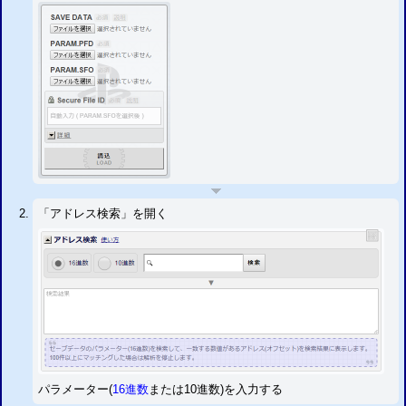
二重暗号化の復号方法
2016/01/21
PS3
バイオハザード HDリマスター 改造方法
二重暗号化の復号方法
2016/01/09
PS3
バイオハザード リベレーションズ2 改造方法
二重暗号化の復号方法
2016/01/05
チェックサム修正設定対応タイトルを追加しました。
2015/10/31
チェックサム修正設定に未対応だった一部のタイトルのチェックサム修正設定
に対応しました。
「ガンダム無双」 「真・北斗無双」 「戦国BASARA 3／3 宴」 「バイオハザード オペレーショ
ン・ラクーンシティ」 「デビル・メイ・クライ
HD
コレクション
DmC
3
」 「コール・オブ・デュ
ーティー モダン・ウォーフェア3／
CoD
ゴースト」
「アドレス検索」を開く
2015/10/27
未対応だった標準暗号化されていないタイトルの読込に対応しました。
「アサシンクリード／II」 「バイオショック／2」 「バトルフィールド バッドカンパニー」 「コ
ール・オブ・デューティー4 モダン・ウォーフェア」 「
CoD
モダン・ウォーフェア2」 「プリン
ス・オブ・ペルシャ 2008／忘却の砂」 「リトルビッグプラネット／2／3」 「機動戦士ガンダム
ターゲットインサイト」
など
2015/09/11
「
GTA
5
」の二重暗号化と 「
GTA
4
グランド・セフト・オートV
グランド・セフト・オー
」のチェックサムの修正に対応しました。
トIV
2015/09/02
「
メタルギアソリッドＶ
」のセーブデータは二重暗号化されてい
ファントムペイン
るので改造できませんが、アカウントIDの書き換えは可能です。
パラメーター(
16進数
または10進数)を入力する
2015/09/26