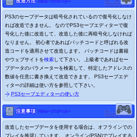
改造方法
PS3
セーブエディター
PS3
のセーブデータは暗号化されているので復号化しなけ
れば改造できません。 なので
PS3
セーブエディターで復
号化した後に改造して、改造した後に再暗号化しなければ
なりません。 初心者であればパッチコードと呼ばれる改
造コードを適用させて改造します。 パッチコードは書籍
やウェブサイトを
検索
して下さい。 上級者であればセー
ブデータのパラメーターを検索して、特定したアドレスの
数値を任意に書き換えて改造できます。
PS3
セーブエデ
ィターの詳細は使い方を参照して下さい。
PS3
セーブエディター
の
使い方
注意事項
PS3
セーブエディター
改造したセーブデータを使用する場合は、オフラインでの
プレイを推奨しています。 オンライン(
PSN
)でプレイする