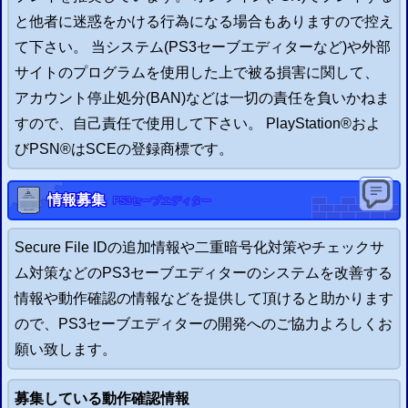
と他者に迷惑をかける行為になる場合もありますので控え
て下さい。 当システム(
PS3
セーブエディターなど)や外部
サイトのプログラムを使用した上で被る損害に関して、
アカウント停止処分(BAN)などは一切の責任を負いかねま
すので、自己責任で使用して下さい。
PlayStation
®
およ
び
PSN
®
は
SCE
の登録商標です。
情報募集
PS3
セーブエディター
Secure File IDの追加情報や二重暗号化対策やチェックサ
ム対策などの
PS3
セーブエディターのシステムを改善する
情報や動作確認の情報などを提供して頂けると助かります
ので、
PS3
セーブエディターの開発へのご協力よろしくお
願い致します。
募集している動作確認情報