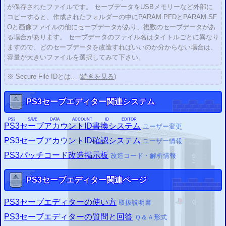
「
GTA
5
」の二重暗号化と 「
GTA
4
グランド・セフト・オートV
グランド・セフト・オー
が保存されたファイルです。 セーブデータをUSBメモリーなど外部に
」のチェックサムの修正に対応しました。
トIV
コピーすると、作成されたフォルダーの中にPARAM.PFDとPARAM.SF
2015/09/02
Oと画像ファイルの他にセーブデータがあり、複数のセーブデータがあ
「
メタルギアソリッドＶ
」のセーブデータは二重暗号化されてい
ファントムペイン
るので改造できませんが、アカウントIDの書き換えは可能です。
る場合があります。 セーブデータのファイル名はタイトルごとに異なり
ますので、どのセーブデータを改造すればいいのか分からない場合は、
2015/09/26
PS3
セーブエディター掲示板(仮)を用意
容量が大きいファイルを選択してみて下さい。
2015/09/11
PS3
セーブエディター
を更新
一部タイトルのチェックサム自動修正設定に対応
※ Secure File IDとは… (
続きを見る
)
以下のタイトルなどが自動修正に対応
「
」
「
」
「
」
バイオハザード6
バイオハザード5
真・ガンダム無双
その他
2015/08/23
PS3
セーブエディター関連システム
PS3
セーブエディター
を更新
チェックサム修正設定を追加
2015/06/06
PS3
SAVE DATA ACCOUNT ID EDITOR
PS3
セーブアカウントID書換システム
ユーザー変更
PS3
セーブアカウントID書換システム
を開発
ユーザー変更可
2015/05/23
PS3
セーブアカウントID確認システム
ユーザー情報
PS3
セーブエディター
を開発
セーブデータ改造ウェブシステム
PS3
パッチコード改造掲示板
改造コード・解析情報
PS3
セーブエディター関連ページ
PS3
セーブエディターの使い方
取扱説明書
PS3
セーブエディターの質問と回答
Ｑ＆Ａ形式