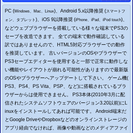
PC
(
)、
Android
5.x以降推奨 (
Windows
、
Mac
、
Linux
スマートフ
)、iOS 9以降推奨 (
)、
ォン
、タブレット
iPhone、iPad、iPod touch
などウェブブラウザーを搭載している様々な端末で
PS3
の
セーブを改造できます。 全ての端末で動作確認している
訳ではありませんので、HTML5対応ブラウザーでの動作
を推奨しています。 古いバージョンのOSやブラウザーで
PS3
セーブエディターを使用すると一部で正常に動作しな
い機能やレイアウトが崩れる可能性がありますので最新版
のOSやブラウザーへアップデートして下さい。 ゲーム機(
PS3
、
PS4
、
PS Vita
、
PSP
、など)に搭載されているブラ
ウザーからは使用できません。
PS3
本体(2010年3月に配
信されたシステムソフトウェアのバージョン3.20以前)にL
inuxをインストールしてあれば可能です。 Android端末だ
とGoogle DriveやDropboxなどのオンラインストレージの
アプリ経由でなければ、画像や動画などのメディアファイ