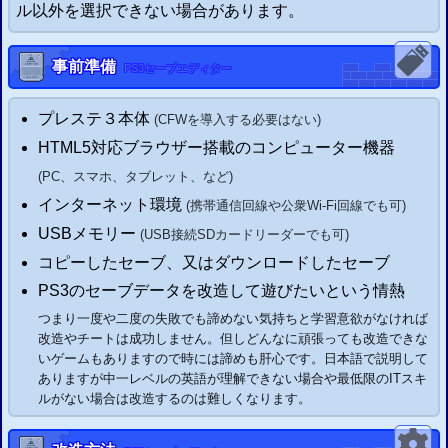
ル以外を選択できない場合があります。
事前準備
PS3
セーブエディター
プレステ
３
本体
(
CFW
を導入する必要はない)
HTML5対応ブラウザー搭載のコンピューター機器
(
PC
、
スマホ
、タブレット、
など)
インターネット環境
(携帯通信回線や公衆Wi-Fi回線でも可)
USBメモリー
(USB接続SDカードリーダーでも可)
コピーしたセーブ、又はダウンロードしたセーブ
PS3
のセーブデータを改造して遊びたいという情熱
つまり一度や二度の失敗でも諦めない気持ちと学習意欲がなければ
改造やチートは成功しません。但しどんなに頑張っても改造できな
いゲームもありますので時には諦めも肝心です。日本語で説明して
ありますが中一レベルの英語が理解できない場合や最低限のITスキ
ルがない場合は改造するのは難しくなります。