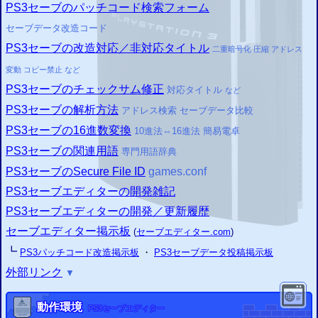
PS3
セーブのパッチコード検索フォーム
セーブデータ改造コード
PS3
セーブの改造対応／非対応タイトル
二重暗号化
圧縮
アドレス
変動
コピー
禁止
など
PS3
セーブのチェックサム修正
対応タイトル
など
PS3
セーブの解析方法
アドレス検索 セーブデータ比較
PS3
セーブの16進数変換
10進法⇔16進法 簡易電卓
PS3
セーブの関連用語
専門用語辞典
PS3
セーブのSecure File ID
games.conf
PS3
セーブエディターの開発雑記
PS3
セーブエディターの開発／更新履歴
セーブエディター掲示板
(
セーブエディター.com
)
┗
PS3
パッチコード改造掲示板
・
PS3
セーブデータ投稿掲示板
外部リンク
▼
動作環境
PS3
セーブエディター