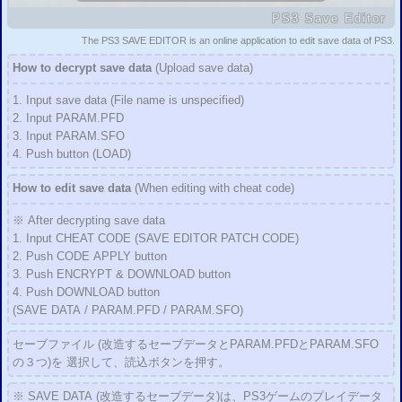
新作「ドラクエビルダーズ」のセーブデータは「PRMDAT.BIN」を改造して下さ
PS3
Save
Editor
い。
2016/01/21
The PS3 SAVE EDITOR is an online application to edit
save data
of PS3.
新作「
バイオハザード0 HD
」と「龍が如く 極」に対応
How to decrypt
save data
(Upload save data)
2016/01/21
PS3
バイオハザード0 HDリマスター 改造方法
二重暗号化の復号方法
1. Input save data
(File name
is
unspecified)
2016/01/21
2. Input
PARAM.PFD
PS3
バイオハザード HDリマスター 改造方法
二重暗号化の復号方法
3. Input
PARAM.SFO
2016/01/09
4. Push button
(LOAD)
PS3
バイオハザード リベレーションズ2 改造方法
二重暗号化の復号方法
2016/01/05
How to edit
save data
(When editing with
cheat code)
チェックサム修正設定対応タイトルを追加しました。
2015/10/31
※ After
decrypting
save data
チェックサム修正設定に未対応だった一部のタイトルのチェックサム修正設定
1. Input CHEAT CODE
(SAVE EDITOR
PATCH
CODE)
に対応しました。
「ガンダム無双」 「真・北斗無双」 「戦国BASARA 3／3 宴」 「バイオハザード オペレーショ
2. Push CODE APPLY button
ン・ラクーンシティ」 「デビル・メイ・クライ
HD
コレクション
DmC
3
」 「コール・オブ・デュ
3. Push ENCRYPT & DOWNLOAD
button
ーティー モダン・ウォーフェア3／
CoD
ゴースト」
4. Push DOWNLOAD button
2015/10/27
(SAVE DATA
/
PARAM.PFD
/
PARAM.SFO)
未対応だった標準暗号化されていないタイトルの読込に対応しました。
「アサシンクリード／II」 「バイオショック／2」 「バトルフィールド バッドカンパニー」 「コ
ール・オブ・デューティー4 モダン・ウォーフェア」 「
CoD
モダン・ウォーフェア2」 「プリン
セーブファイル (改造するセーブデータとPARAM.PFDとPARAM.SFO
ス・オブ・ペルシャ 2008／忘却の砂」 「リトルビッグプラネット／2／3」 「機動戦士ガンダム
の３つ)を 選択して、
読込ボタンを押す。
ターゲットインサイト」
など
2015/09/11
※ SAVE DATA (改造するセーブデータ)は、
PS3
ゲームのプレイデータ