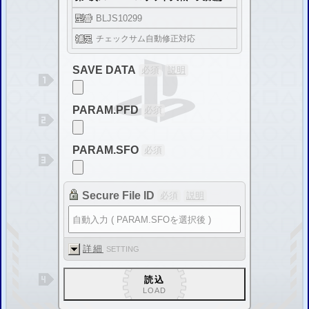
に対応しました。
新
セーブエディター掲示板
を公開
改造コード、解析情報、セーブデータ配信、など
PS3
パッチコード改造掲示板
PS3
セーブデータ投稿掲示板
3DSパッチコード改造掲示板
3DSセーブデータ投稿掲示板
報告
「
ドラゴンクエストヒーローズ2
」のセーブデータは二重暗号化されていま
SAVE DATA
必須
説明
す。
追加
RPGツクールVX／Aceセーブエディター
を公開
追加
RPGツクールMVセーブエディター
を公開
PARAM.PFD
必須
追加
ドラゴンズドグマ セーブデータ圧縮・解凍システム
を公開
追加
セーブデータの解析方法
アドレス検索 セーブデータ比較
PARAM.SFO
必須
更新 対応タイトル追加
「オーディンスフィア レイヴスラシル」 「ティアーズ・トゥ・ティアラII 覇
王の末裔」 「アルカナハート3」 「アルスラーン戦記×無双」
に対応しました。
更新 「
第3次スーパーロボット大戦Z 時獄篇
」
チェックサム自動修正対応
更新 「
第3次スーパーロボット大戦Z 天獄篇
」
Secure File ID
必須
説明
チェックサム自動修正対応
追加
バイオハザード4 HD 改造方法
チェックサム修正方法
追加
ファイナルファンタジーX HD 改造方法
チェックサム修正方法
追加
キングダムハーツII 改造方法
チェックサム修正方法
詳細
SETTING
追加
戦国無双4 改造方法
チェックサム修正方法
追加
ドラゴンズドグマ／ドラゴンズドグマ：ダークアリズン 改造方法
読込
圧縮の解凍方法
LOAD
2016/01/28