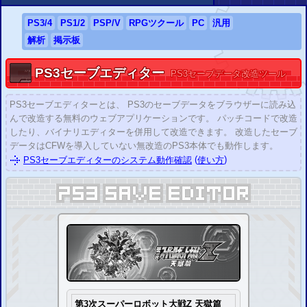
「
PS1セーブデータ改造解析掲示板
」を公開しました。
2020/01/05
PS3
/4
PS
1/2
PSP
/
V
RPG
ツクール
PC
汎用
「
PS2セーブデータ改造解析掲示板
」を公開しました。
解析
掲示板
2019/08/20
「
PS1関連ツール・PS1セーブデータ改造情報
」を公開しました。
PS3
セーブエディター
2019/08/20
PS3
セーブデータ改造ツール
「
PS2関連ツール・PS2セーブデータ改造情報
」を公開しました。
2018/05/16
PS3
セーブエディターとは
、
PS3
のセーブデータをブラウザーに読み込
「
PSPセーブエディター
」を公開しました。
んで改造する無料のウェブアプリケーションです。 パッチコードで改造
2018/05/16
したり、バイナリエディターを併用して改造できます。 改造したセーブ
「
PSPセーブエディター掲示板
」を公開しました。
データは
CFW
を導入していない無改造の
PS3
本体でも動作します。
2018/01/13
(
)
PS3
セーブエディター
の
システム動作確認
使い方
「
GTA
SA
」の改造に対応しました。
2018/01/10
「
GTA
5
」の改造に対応しました。
2017/02/03
CYBER セーブエディター (
PS4
用)
の 3月発売が公表されました。
(
PS4
セーブエディター掲示板
は 3月に公開予定 )
2016/09/15
「
ペルソナ5
」の 改造
(復号化／暗号化)
に対応しました。
2016/07/28
「
討鬼伝2
」
(Ver.1.00～1.04)
の 改造
(復号化／暗号化)
に対応しました。
2016/06/30
「
スーパーロボット大戦OG ムーン・デュエラーズ
」の 改造
(復号化／暗号化)