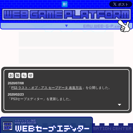
▼
お
知
ら
せ
2020/07/08
「
PS3 ラスト・オブ・アス セーブデータ 改造方法
」を公開しました。
2020/02/23
「PS3セーブエディター」を更新しました。
( 500KB以上の場合はバイナリデータを非表示化させることでブラウザーの動作が軽くなりました
)
2020/02/17
「PS3セーブエディター」を更新しました。
スマートフォン対応
WEB SAVE EDITOR
( バイオハザード HD／0／4、ファイナルファンタジーX／X-2 に対応しました )
2020/01/05