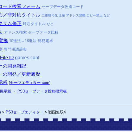
コード検索フォーム
セーブデータ改造コード
応／非対応タイトル
二重暗号化
圧縮
アドレス
変動
コピー
禁止
など
クサム修正
対応タイトル
など
法
アドレス検索 セーブデータ比較
変換
10進法⇔16進法 簡易電卓
語
専門用語辞典
ile ID
games.conf
ーの開発雑記
ーの開発／更新履歴
示板
(
セーブエディター.com
)
掲示板
・
PS3
セーブデータ投稿掲示板
>
m
PS3
セーブエディター
>
戦国無双4