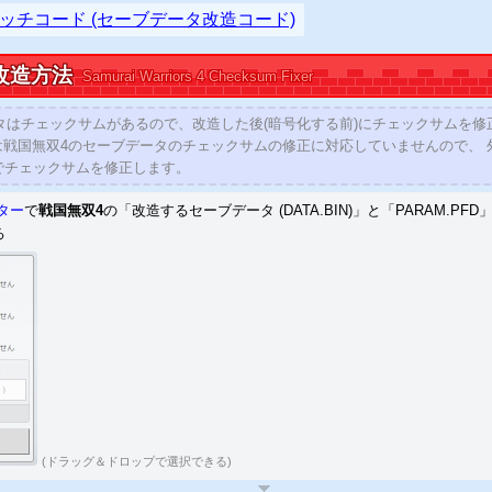
関連ツール・PS2セーブデータ改造情報
」を公開しました。
ッチコード (セーブデータ改造コード)
セーブエディター
」を公開しました。
改造方法
セーブエディター掲示板
」を公開しました。
Samurai Warriors
4 Checksum Fixer
 セーブエディター (
PS4
用)
の 3月発売が公表されました。
タはチェックサムがあるので、改造した後(暗号化する前)にチェックサムを修
チコード改造掲示板
は 3月に公開予定 )
WEB
ナ5
」の 改造
(復号化／暗号化)
に対応しました。
でチェックサムを修正します。
2
」
(Ver.1.00～1.04)
の 改造
(復号化／暗号化)
に対応しました。
ーロボット大戦OG ムーン・デュエラーズ
」の 改造
(復号化／暗号化)
に対応
ター
で
戦国無双4
の「改造するセーブデータ (DATA.BIN)」と「PARAM.PFD
る
掲示板
を公開
改造コード、解析情報、セーブデータ配信、など
造掲示板
PS3
セーブデータ投稿掲示板
造掲示板
3DSセーブデータ投稿掲示板
ストヒーローズ2
」のセーブデータは二重暗号化されています。
X／Aceセーブエディター
を公開
MVセーブエディター
を公開
マ セーブデータ圧縮・解凍システム
を公開
解析方法
アドレス検索 セーブデータ比較
追加
(ドラッグ＆ドロップで選択できる)
「オーディンスフィア レイヴスラシル」 「ティアーズ・トゥ・ティアラII 覇王の末裔」 「アルカナハート3」 「アルスラーン戦記×無