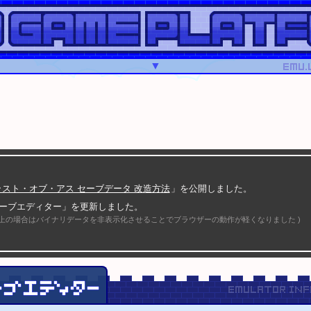
▼
 ラスト・オブ・アス セーブデータ 改造方法
」を公開しました。
セーブエディター」を更新しました。
KB以上の場合はバイナリデータを非表示化させることでブラウザーの動作が軽くなりました )
セーブエディター」を更新しました。
ハザード HD／0／4、ファイナルファンタジーX／X-2 に対応しました )
セーブデータ改造解析掲示板
」を公開しました。
セーブデータ改造解析掲示板
」を公開しました。
関連ツール・PS1セーブデータ改造情報
」を公開しました。