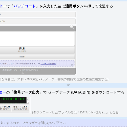
換システム
未対応だった一部タイトルに対応
ター
で「
パッチコード
」を入力した後に
適用ボタン
を押して改造する
「神様と運命覚醒のクロステーゼ」 「神様と運命革命のパラドクス」 「仮面ライダー バトライド・ウォー／
II
／創生」 「ガンダムブレイカー」 「ガンダムブレイカー2」
「キングダムハーツ バース・バイ・スリープ」 「三國志
13
ーロボット大戦Z 時獄篇
」
チェックサム自動修正対応
ーロボット大戦Z 天獄篇
」
チェックサム自動修正対応
 HD 改造方法
チェックサム修正方法
タジーX HD 改造方法
チェックサム修正方法
II 改造方法
チェックサム修正方法
方法
チェックサム修正方法
マ／ドラゴンズドグマ：ダークアリズン 改造方法
圧縮の解凍方法
ラクエビルダーズ」のセーブデータは「PRMDAT.BIN」を改造して下さい。
明な場合は、アドレス検索とパラメーター書換の機能で任意の数値に編集する)
イオハザード0 HD
」と「龍が如く 極」に対応
オハザード0 HDリマスター 改造方法
二重暗号化の復号方法
ター
の「
復号データ出力
」で セーブデータ (DATA.BIN) をダウンロードする
オハザード HDリマスター 改造方法
二重暗号化の復号方法
オハザード リベレーションズ2 改造方法
二重暗号化の復号方法
(ダウンロードしたファイル名は「DATA.BIN (復号)…」となる)
サム修正設定対応タイトルを追加しました。
サム修正設定に未対応だった一部のタイトルのチェックサム修正設定に対応
入力
」するので、ブラウザーは閉じないで下さい