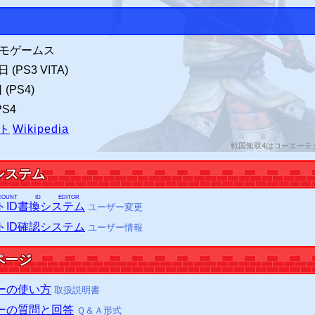
クモゲームス
(PS3 VITA)
(PS4)
PS4
ト
Wikipedia
戦国無双4はコーエーテ
システム
UNT ID EDITOR
トID書換システム
ユーザー変更
トID確認システム
ユーザー情報
ページ
ーの使い方
取扱説明書
ーの質問と回答
Ｑ＆Ａ形式