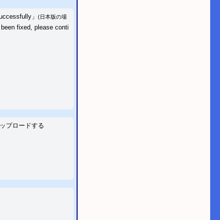
uccessfully」
(日本版の場
fixed, please conti
」のチェックサムの修
で改造できませんが、
をアップロードする
他