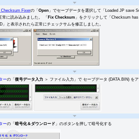
3
」 「コール・オブ・デューティー モダン・ウォーフェア3／
CoD
ゴースト」
 Checksum Fixer
の
「
Open
」
でセーブデータを選択して「Loaded
JP
save S
った標準暗号化されていないタイトルの読込に対応しました。
正常に読み込みました。
「
Fix
Checksum
」
をクリックして「Checksum has been 
ウォー
t via BSD」と表示されたら正常にチェックサムを修正しました。
・ペルシャ 2008／忘却の砂」 「リトルビッグプラネット／2／3」 「機動戦士ガ
サイト」
など
」の二重暗号化と 「
GTA
4
グランド・セフト・オートV
グランド・セフト・オートIV
ギアソリッドＶ
」のセーブデータは二重暗号化されているの
ファントムペイン
換えは可能です。
ブエディター掲示板(仮)を用意
ー
を更新
一部タイトルのチェックサム自動修正設定に対応
ター
の「
復号データ入力
＞ ファイル入力」で セーブデータ (DATA.BIN) 
「
」
「
」
「
」
動修正に対応
バイオハザード6
バイオハザード5
真・ガンダム無双
その
ブエディター
を更新
チェックサム修正設定を追加
ブアカウントID書換システム
を開発
ユーザー変更可
ブエディター
を開発
セーブデータ改造ウェブシステム
ター
の「
暗号化＆ダウンロード
」のボタンを押して暗号化する