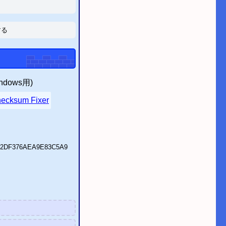
する
indows用)
hecksum Fixer
F2DF376AEA9E83C5A9