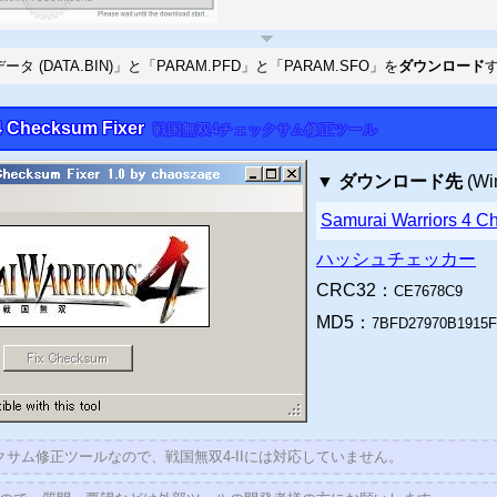
 (DATA.BIN)」と「PARAM.PFD」と「PARAM.SFO」を
ダウンロード
 Checksum Fixer
戦国無双4チェックサム修正ツール
▼
ダウンロード先
(W
Samurai Warriors 4 C
ハッシュチェッカー
CRC32：
CE7678C9
MD5：
7BFD27970B1915
クサム修正ツールなので、戦国無双4-IIには対応していません。