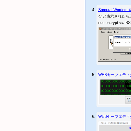
イ
HD
コレクション
DmC
Samurai Warriors
4
2015/10/27
未対応だ
と表示されたら
合)
「アサシンクリード／II」 「バイオショック／2」 「バトルフィールド バッドカンパニー」 「コール・オブ・デューティー4 モダン・
nue encryp
フェア」 「
CoD
モダン・ウォーフェア2」 「プリンス・オブ
ンダム ターゲットイン
2015/09/11
「
GTA
5
正に対応しました。
2015/09/02
「
メタル
アカウントIDの書き
2015/09/26
PS3
セー
2015/09/11
PS3
セーブエディタ
WEBセーブエディ
以下のタイトルなどが自
2015/08/23
PS3
セー
2015/06/06
PS3
セー
2015/05/23
PS3
セー
WEBセーブエディ