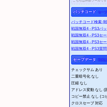
こちらは外部ツールで
パッチコード
セー
パッチコード検索
(
戦国無双4
-
PS3
パッ
戦国無双4
-
PS3
セー
戦国無双4
-
PS3
セー
戦国無双4
-
PS3
質問
セーブデータ
戦国無
チェックサム あり
二重暗号化 なし
圧縮 なし
アドレス変動 なし (
コピー禁止 なし (コ
クロスセーブ 対応