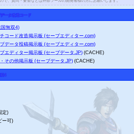
すので、質問・要望などは外部ツールの開発者様の方にお願いします。
ブデータ改造コード
戦国無双4)
チコード改造掲示板
(セーブエディター.com)
ブデータ投稿掲示板
(セーブエディター.com)
ブエディター掲示板
(セーブデータ.JP)
(CACHE)
・その他掲示板
(セーブデータ.JP)
(CACHE)
双4
固定)
ピー可)