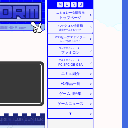
M
E
N
U
エミュレータ情報局
トップページ
ハックロム情報局
改造ゲーム
IPSパッチ
PS3
セーブエディター
セーブ改造システム
ウェブエミュレーター
ファミコン
マルチエミュレーター
FC
SFC
GB
GBA
エミュ紹介
FC作品一覧
ゲーム用語集
ゲームニュース
▼