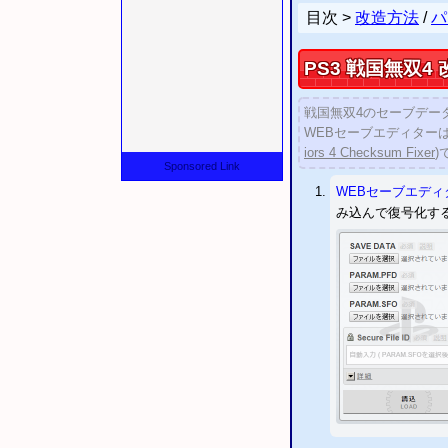
2019/08/20
「
PS2
目次 >
改造方法
/
パ
2018/05/16
「
PSP
PS3
戦国無双4
2018/05/16
「
PSP
2017/02/03
CYBER
戦国無双4のセーブデー
(
PS4
パッ
2016/09/15
「
ペルソ
iors
4 Checksum Fixer
)
2016/07/28
「
討鬼伝
Sponsored Link
2016/06/30
「
スーパ
WEBセーブエディ
み込んで復号化す
新
セーブエディター
PS3
パッチコード改
3DSパッチコード改
報告
「
ドラゴンクエ
追加
RPGツクールV
追加
RPGツクール
追加
ドラゴンズドグ
追加
セーブデータの
更新 対応タイトル
双」
に対応しました。