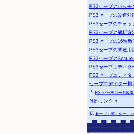
PS3
セーブのパッチ
PS3
セーブの改造対
PS3
セーブのチェッ
PS3
セーブの解析方
PS3
セーブの16進数
PS3
セーブの関連用
PS3
セーブのSecure F
PS3
セーブエディタ
PS3
セーブエディタ
セーブエディター掲
┗
PS3
パッチコード改造
外部リンク
▼
セーブエディター.co