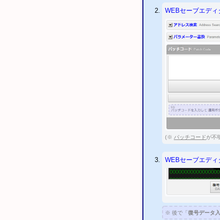
更新 アカウント
ID
書
WEBセーブエディ
書き換えに対応しました。
更新 「
第3次スーパ
更新 「
第3次スーパ
追加
バイオハザード4
追加
ファイナルファン
追加
キングダムハーツ
追加
戦国無双4 改造
追加
ドラゴンズドグ
2016/01/28
新作「ド
(※
パッチコード
が不
2016/01/21
新作「
バ
2016/01/21
PS3
バイ
WEBセーブエディ
2016/01/21
PS3
バイ
2016/01/09
PS3
バイ
2016/01/05
チェック
2015/10/31
チェック
※ 後で「
復号データ
「ガンダム無双」 「真・北斗無双」 「戦国BASARA 3／3 宴」 「バイオハザード オペレーション・ラクーンシティ」 「デビル・メイ・クラ