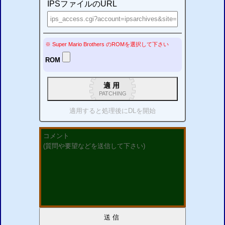
IPSファイルのURL
※ Super Mario Brothers
の
ROM
を選択して下さい
ROM
適用
PATCHING
適用すると処理後に
DL
を開始
送信