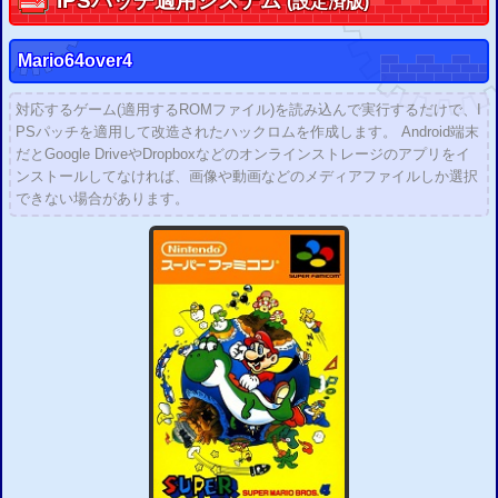
IPS
パッチ適用システム
(設定済版)
Mario64over4
対応するゲーム(適用するROMファイル)を読み込んで実行するだけで、I
PSパッチを適用して改造されたハックロムを作成します。 Android端末
だとGoogle DriveやDropboxなどのオンラインストレージのアプリをイ
ンストールしてなければ、画像や動画などのメディアファイルしか選択
できない場合があります。