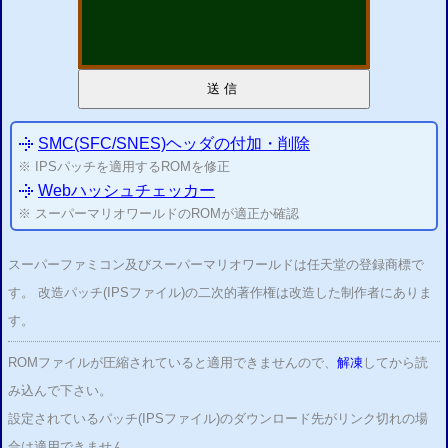
送信
SMC(SFC/SNES)ヘッダの付加・
削除
※ IPSパッチを適用するROMを修正
Webハッシュチェッカー
※ スーパーマリオワールドのROMが適正か確認
スーパーファミコン及びスーパーマリオワールドは任天堂の登録商標で
す。 改造パッチ(IPSファイル)の二次的著作権は改造した制作者にありま
す。
ROMファイルが圧縮されていると適用できませんので、
解凍
してから読
み込んで下さい。
設定されているパッチ(IPSファイル)のダウンロード先がリンク切れの場
合は適用できません。