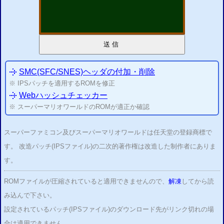
送信
SMC(SFC/SNES)ヘッダの付加・
削除
※ IPSパッチを適用するROMを修正
Webハッシュチェッカー
※ スーパーマリオワールドのROMが適正か確認
スーパーファミコン及びスーパーマリオワールドは任天堂の登録商標で
す。 改造パッチ(IPSファイル)の二次的著作権は改造した制作者にありま
す。
ROMファイルが圧縮されていると適用できませんので、
解凍
してから読
み込んで下さい。
設定されているパッチ(IPSファイル)のダウンロード先がリンク切れの場
合は適用できません。