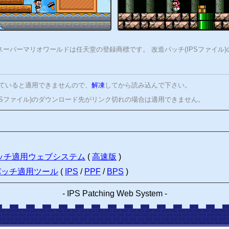
ーパーマリオワールドは任天堂の登録商標です。 改造パッチ(IPSファイル
れていると適用できませんので、
解凍
してから読み込んで下さい。
PSファイル)のダウンロード先がリンク切れの場合は適用できません。
パッチ適用ウェブシステム
(
高速版
)
パッチ適用ツール
(
IPS
/
PPF
/
BPS
)
-
IPS Patching Web System
-