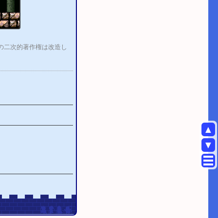
)の二次的著作権は改造し
▲
▼