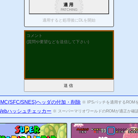
適用
PATCHING
適用すると処理後に
DL
を開始
送信
SMC(SFC/SNES)ヘッダの付加・
削除
※ IPSパッチを適用するROM
Webハッシュチェッカー
※ スーパーマリオワールドのROMが適正か確