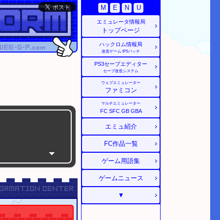
M
E
N
U
エミュレータ情報局
トップページ
ハックロム情報局
改造ゲーム
IPSパッチ
PS3
セーブエディター
セーブ改造システム
ウェブエミュレーター
ファミコン
マルチエミュレーター
FC
SFC
GB
GBA
エミュ紹介
FC作品一覧
ゲーム用語集
ゲームニュース
▼