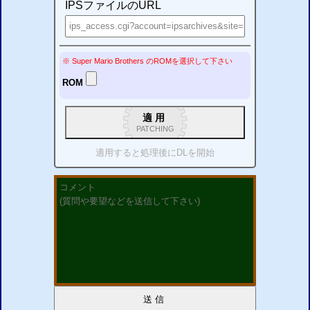
IPSファイルのURL
※ Super Mario Brothers
の
ROM
を選択して下さい
ROM
適用
PATCHING
適用すると処理後に
DL
を開始
送信