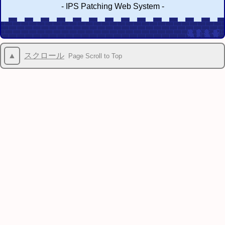
-
IPS Patching Web System
-
▲
スクロール
Page Scroll to Top