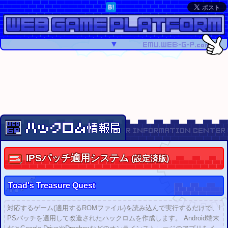
▼
IPS
パッチ適用システム
(設定済版)
Toad's Treasure Quest
対応するゲーム(適用するROMファイル)を読み込んで実行するだけで、I
PSパッチを適用して改造されたハックロムを作成します。 Android端末