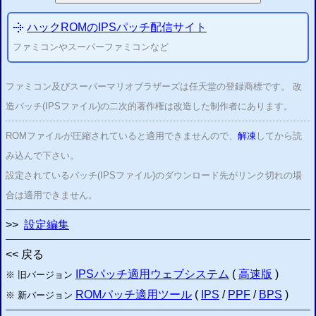
ハックROMのIPSパッチ配信サイト
ファミコンやスーパーファミコンなど
ファミコン及びスーパーマリオブラザーズは任天堂の登録商標です。 改
造パッチ(IPSファイル)の二次的著作権は改造した制作者にあります。
ROMファイルが圧縮されていると適用できませんので、
解凍
してから読
み込んで下さい。
設定されているパッチ(IPSファイル)のダウンロード先がリンク切れの場
合は適用できません。
>>
設定編集
<< 戻る
IPSパッチ適用ウェブシステム
(
高速版
)
※ 旧バージョン
ROMパッチ適用ツール
(
IPS
/
PPF
/
BPS
)
※ 新バージョン