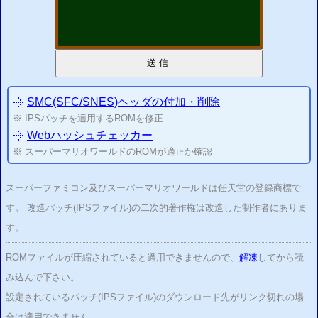
送信
SMC(SFC/SNES)ヘッダの付加・
削除
※ IPSパッチを適用するROMを修正
Webハッシュチェッカー
※ スーパーマリオワールドのROMが適正か確認
スーパーファミコン及びスーパーマリオワールドは任天堂の登録商標で
す。 改造パッチ(IPSファイル)の二次的著作権は改造した制作者にありま
す。
ROMファイルが圧縮されていると適用できませんので、
解凍
してから読
み込んで下さい。
設定されているパッチ(IPSファイル)のダウンロード先がリンク切れの場
合は適用できません。