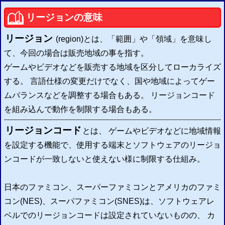
2015/09/11
リージョンの意味
PS3
GTA
5
グランド・セフト・オートV
セーブ改造の二重暗号化に対応
PS3
GTA
4
グランド・セフト・オートIV
セーブ改造のチェックサム修正に対応
リージョン
2015/08/23
(region)とは、「範囲」や「領域」を意味し
PS3
セーブエディター
を更新
チェックサム修正設定を追加
て、今回の場合は販売地域の事を指す。
以下のタイトルなどの修正設定が可能
「
」
「
」
「
」
バイオハザード6
バイオハザード5
真・ガンダム無双
ゲームやビデオなどを販売する地域を区分してローカライズ
2015/06/06
PS3
セーブアカウントID書換システム
を開発
する。 言語仕様の変更だけでなく、国や地域によってゲー
ユーザー変更可
2015/05/23
ムバランスなどを調整する場合もある。 リージョンコード
PS3
セーブエディター
を開発
セーブデータ改造ウェブシステム
を組み込んで動作を制限する場合もある。
2015/03/19
Flashマルチエミュレーター
を配信開始 (
FC
SFC
GB
GBA
SEGA
)
リージョンコード
とは、 ゲームやビデオなどに地域情報
2015/03/19
Webハッシュチェッカー
を配信開始 (
CRC
、
MD5
)
を設定する機能で、使用する端末とソフトウェアのリージョ
2015/03/12
改造ハックROMのIPSパッチ配信・適用サイト
を更新
ンコードが一致しないと使えない様に制限する仕組み。
2015/03/08
IPSパッチ適用システム
を更新 大容量ファイルも簡易的に対応
日本のファミコン、スーパーファミコンとアメリカのファミ
2015/03/07
IPSファイル分割
・
結合システム
を作成 (
開発雑記
)
コン(NES)、スーパファミコン(SNES)は、ソフトウェアレ
2015/03/03
ベルでのリージョンコードは設定されていないものの、 カ
ウェブFCエミュレーター
(
β
)の
メール送信でのROM読込
の不具合を修正