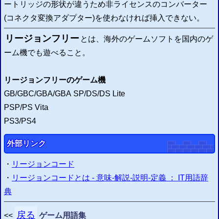
2015/02/25
ートリッジの形状が違うため非ライセンスのコンバーター
SMCヘッダの付加・削除システム
を更新 ヘッダ有無の判別機能を追加
(コネクタ変換アダプター)を使わなければ挿入できない。
2015/02/22
IPSパッチ適用システム
を更新 不適正ファイルの判別機能を追加
リージョンフリー
2015/02/21
とは、海外のゲームソフトを国内のゲ
ZIP圧縮・解凍システム
を作成 (
開発雑記
)
ーム機でも遊べること。
2015/01/24
ウェブFCエミュレーター
(
β
)のセーブ不具合を修正
2014/10/16
リージョンフリーのゲーム機
改造ハックROMのIPSパッチ配信・適用サイト
を更新
GB/GBC/GBA/GBA SP/DS/DS Lite
2014/10/15
IPSパッチ適用システム
を修正 パッチング実行エラー時に原因を表示
PSP/PS Vita
2014/10/15
SMCヘッダの付加・削除システム
を修正 実行エラー時に原因を表示
PS3/PS4
エミュレータ情報局
お知らせ
からの
外部リンク
・
リージョンコード
・
リージョンコードとは - 意味-解説-説明-定義 ： IT用語辞
典
戻る
<<
ゲーム用語集