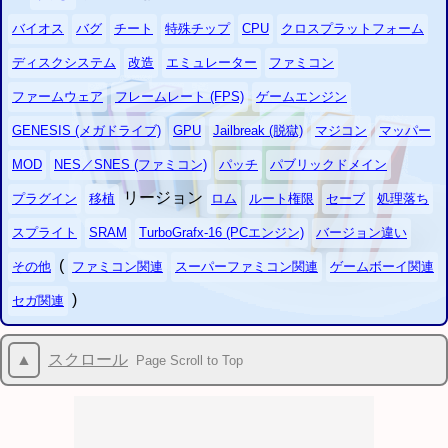
バイオス
バグ
チート
特殊チップ
CPU
クロスプラットフォーム
ディスクシステム
改造
エミュレーター
ファミコン
ファームウェア
フレームレート (FPS)
ゲームエンジン
GENESIS (メガドライブ)
GPU
Jailbreak (脱獄)
マジコン
マッパー
MOD
NES／SNES (ファミコン)
パッチ
パブリックドメイン
リージョン
プラグイン
移植
ロム
ルート権限
セーブ
処理落ち
スプライト
SRAM
TurboGrafx-16 (PCエンジン)
バージョン違い
(
その他
ファミコン関連
スーパーファミコン関連
ゲームボーイ関連
)
セガ関連
▲
スクロール
Page Scroll to Top