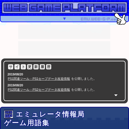
▼
サ
イ
ト
更
新
履
歴
2019/08/20
PS1関連ツール・PS1セーブデータ改造情報
を公開しました。
2019/08/20
PS2関連ツール・PS2セーブデータ改造情報
を公開しました。
2018/05/16
PSPセーブエディター
を公開
2016/07/09
セーブエディター.com
を公開
エミュレータ情報局
セーブデータ改造ツールや掲示板など
2015/12/23
ゲーム用語集
ゲームセンターCX スーパーマリオメーカーに生挑戦SP
有野課長VS10000人のクリ
で紹介されたコースID特集
エイター