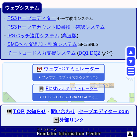
ウェブシステム
・
PS3
セーブエディター
セーブ改造システム
・
PS3
セーブアカウントID書換
・
確認システム
・
IPSパッチ適用システム
(
高速版
)
・
SMCヘッダ追加・削除システム
SFC
/SNES
▲
・
チートコード入力支援システム
(
DQ
1
DQ
2
など)
▼
ウェブFCエミュレーター
ブラウザーでプレイできるファミコン
▼
Flash
マルチエミュレーター
FC
SFC
GB
GBC
GBA
SEGA
エミュ
▼
・
TOP
お知らせ
問い合わせ
セーブエディター.com
外部リンク
エミュレータ
Emulator
Information Center