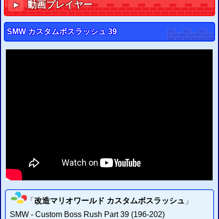
動画プレイヤー
▼
2015/09/11
PS3
GTA
5
グランド・セフト・オートV
セーブ改造の二重暗号化に対応
PS3
GTA
4
グランド・セフト・オートIV
セーブ改造のチェックサム修正に対応
SMW カスタムボスラッシュ 39
2015/08/23
PS3
セーブエディター
を更新
チェックサム修正設定を追加
以下のタイトルなどの修正設定が可能
「
」
「
」
「
」
バイオハザード6
バイオハザード5
真・ガンダム無双
2015/06/06
PS3
セーブアカウントID書換システム
を開発
ユーザー変更可
2015/05/23
PS3
セーブエディター
を開発
セーブデータ改造ウェブシステム
2015/03/19
Flashマルチエミュレーター
を配信開始 (
FC
SFC
GB
GBA
SEGA
)
2015/03/19
Webハッシュチェッカー
を配信開始 (
CRC
、
MD5
)
2015/03/12
改造ハックROMのIPSパッチ配信・適用サイト
を更新
2015/03/08
IPSパッチ適用システム
を更新 大容量ファイルも簡易的に対応
2015/03/07
IPSファイル分割
・
結合システム
を作成 (
開発雑記
)
「
改造マリオワールド カスタムボスラッシュ
」
2015/03/03
ウェブFCエミュレーター
(
β
)の
メール送信でのROM読込
の不具合を修正
SMW
- Custom Boss Rush Part 39 (196-202)