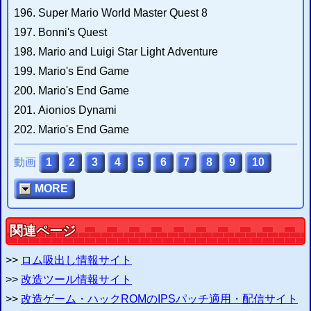
2015/02/25
SMCヘッダの付加・削除システム
を更新 ヘッダ有無の判別機能を追加
196. Super Mario World Master Quest 8
2015/02/22
197. Bonni's Quest
IPSパッチ適用システム
を更新 不適正ファイルの判別機能を追加
198. Mario and Luigi Star Light Adventure
2015/02/21
ZIP圧縮・解凍システム
を作成 (
開発雑記
)
199. Mario's End Game
2015/01/24
200. Mario's End Game
ウェブFCエミュレーター
(
β
)のセーブ不具合を修正
2014/10/16
201. Aionios Dynami
改造ハックROMのIPSパッチ配信・適用サイト
を更新
202. Mario's End Game
2014/10/15
IPSパッチ適用システム
を修正 パッチング実行エラー時に原因を表示
2014/10/15
動画
1
2
3
4
5
6
7
8
9
10
SMCヘッダの付加・削除システム
を修正 実行エラー時に原因を表示
MORE
エミュレータ情報局
お知らせ
からの
関連ページ
>>
ロム吸出し情報サイト
>>
改造ツール情報サイト
>>
改造ゲーム・ハックROMのIPSパッチ適用・配信サイト