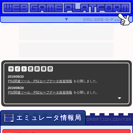
▼
サ
イ
ト
更
新
履
歴
2019/08/20
PS1関連ツール・PS1セーブデータ改造情報
を公開しました。
2019/08/20
PS2関連ツール・PS2セーブデータ改造情報
を公開しました。
2018/05/16
PSPセーブエディター
を公開
2016/07/09
セーブエディター.com
を公開
セーブデータ改造ツールや掲示板など
エミュレータ情報局
2015/12/23
ゲームセンターCX スーパーマリオメーカーに生挑戦SP
有野課長VS10000人のクリ
で紹介されたコースID特集
エイター