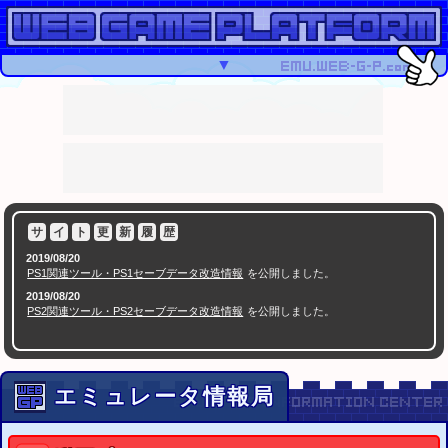
▼
サ
イ
ト
更
新
履
歴
2019/08/20
PS1関連ツール・PS1セーブデータ改造情報
を公開しました。
2019/08/20
PS2関連ツール・PS2セーブデータ改造情報
を公開しました。
2018/05/16
PSPセーブエディター
を公開
2016/07/09
セーブエディター.com
を公開
セーブデータ改造ツールや掲示板など
エミュレータ情報局
2015/12/23
ゲームセンターCX スーパーマリオメーカーに生挑戦SP
有野課長VS10000人のクリ
で紹介されたコースID特集
エイター