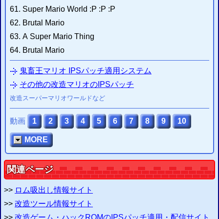
2015/02/25
SMCヘッダの付加・削除システム
を更新 ヘッダ有無の判別機能を追加
61. Super Mario World :P :P :P
2015/02/22
62. Brutal Mario
IPSパッチ適用システム
を更新 不適正ファイルの判別機能を追加
63. A Super Mario Thing
2015/02/21
ZIP圧縮・解凍システム
を作成 (
開発雑記
)
64. Brutal Mario
2015/01/24
ウェブFCエミュレーター
(
β
)のセーブ不具合を修正
鬼畜王マリオ IPSパッチ適用システム
2014/10/16
改造ハックROMのIPSパッチ配信・適用サイト
を更新
その他の改造マリオのIPSパッチ
2014/10/15
改造スーパーマリオワールドなど
IPSパッチ適用システム
を修正 パッチング実行エラー時に原因を表示
2014/10/15
SMCヘッダの付加・削除システム
を修正 実行エラー時に原因を表示
動画
1
2
3
4
5
6
7
8
9
10
エミュレータ情報局
お知らせ
からの
MORE
関連ページ
>>
ロム吸出し情報サイト
>>
改造ツール情報サイト
>>
改造ゲーム・ハックROMのIPSパッチ適用・配信サイト