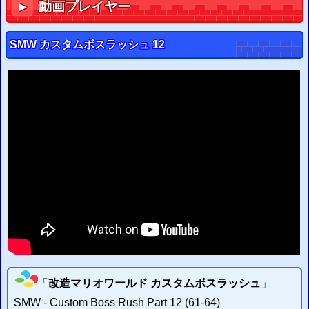
動画プレイヤー
▼
2015/09/11
PS3
GTA
5
グランド・セフト・オートV
セーブ改造の二重暗号化に対応
PS3
GTA
4
グランド・セフト・オートIV
セーブ改造のチェックサム修正に対応
SMW カスタムボスラッシュ 12
2015/08/23
PS3
セーブエディター
を更新
チェックサム修正設定を追加
以下のタイトルなどの修正設定が可能
「
」
「
」
「
」
バイオハザード6
バイオハザード5
真・ガンダム無双
2015/06/06
PS3
セーブアカウントID書換システム
を開発
ユーザー変更可
2015/05/23
PS3
セーブエディター
を開発
セーブデータ改造ウェブシステム
2015/03/19
Flashマルチエミュレーター
を配信開始 (
FC
SFC
GB
GBA
SEGA
)
2015/03/19
Webハッシュチェッカー
を配信開始 (
CRC
、
MD5
)
2015/03/12
改造ハックROMのIPSパッチ配信・適用サイト
を更新
2015/03/08
IPSパッチ適用システム
を更新 大容量ファイルも簡易的に対応
2015/03/07
IPSファイル分割
・
結合システム
を作成 (
開発雑記
)
「
改造マリオワールド カスタムボスラッシュ
」
2015/03/03
ウェブFCエミュレーター
(
β
)の
メール送信でのROM読込
の不具合を修正
SMW
- Custom Boss Rush Part 12 (61-64)