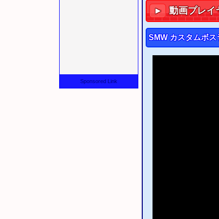
2015/08/23
PS3
セー
動画プレイ
▼
以下のタイトルなどの修
2015/06/06
PS3
セー
SMW カスタムボス
2015/05/23
PS3
セー
2015/03/19
Flas
2015/03/19
Webハ
2015/03/12
改造ハッ
Sponsored Link
2015/03/08
IPSパ
2015/03/07
IPSフ
2015/03/03
ウェブF
2015/02/25
SMCヘ
2015/02/22
IPSパ
2015/02/21
ZIP圧
2015/01/24
ウェブF
2014/10/16
改造ハッ
2014/10/15
IPSパ
2014/10/15
SMCヘ