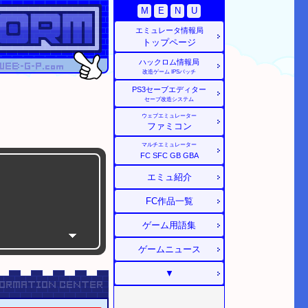
M
E
N
U
エミュレータ情報局
トップページ
ハックロム情報局
改造ゲーム
IPSパッチ
PS3
セーブエディター
セーブ改造システム
ウェブエミュレーター
ファミコン
マルチエミュレーター
FC
SFC
GB
GBA
エミュ紹介
FC作品一覧
ゲーム用語集
ゲームニュース
たコースID特集
▼