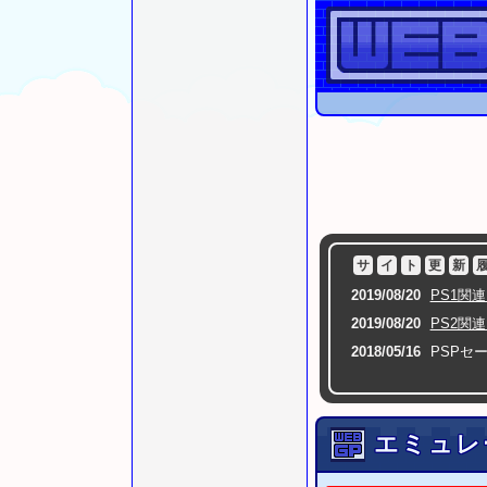
サ
イ
ト
更
新
2019/08/20
PS1関
2019/08/20
PS2関
2018/05/16
PSPセ
2016/07/09
セーブエ
2015/12/23
ゲームセンターCX 
エミュレ
2015/09/11
PS3
GT
PS3
GT