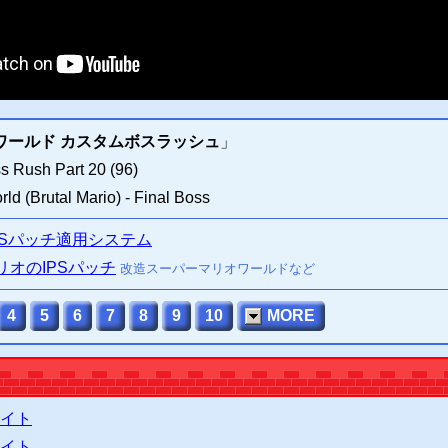
エミュレ
ワールド カスタムボスラッシュ
」
- Custom Boss Rush Part 20 (96)
rld (Brutal Mario) - Final Boss
PSパッチ適用システム
オのIPSパッチ
改造スーパーマリオワールドなど
4
5
6
7
8
9
10
MORE
イト
イト