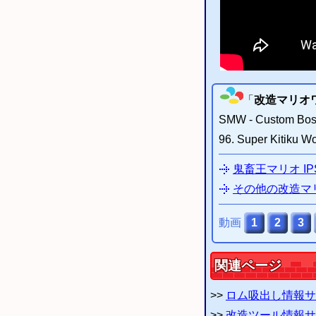
「
改造マリオ
SMW
96. Super Kitiku Wo
鬼畜王マリオ I
その他の改造マリ
動画
1
2
3
関連ページ
>>
ロム吸出し情報サ
>>
改造ツール情報サ