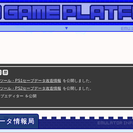
▼
履
歴
連ツール・PS1セーブデータ改造情報
を公開しました。
連ツール・PS2セーブデータ改造情報
を公開しました。
ーブエディター
を公開
ディター.com
を公開
セーブデータ改造ツールや掲示板など
スーパーマリオメーカーに生挑戦SP
で紹介され
有野課長VS10000人のクリエイター
ータ情報局
A
5
グランド・セフト・オートV
セーブ改造の二重暗号化に対応
A
4
グランド・セフト・オートIV
セーブ改造のチェックサム修正に対応