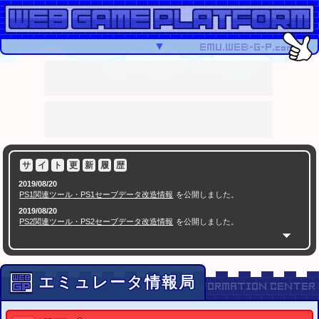
▼
サ
イ
ト
更
新
履
歴
2019/08/20
PS1関連ツール・PS1セーブデータ改造情報
を公開しました。
2019/08/20
PS2関連ツール・PS2セーブデータ改造情報
を公開しました。
2018/05/16
PSPセーブエディター
を公開
2016/07/09
セーブエディター.com
を公開
セーブデータ改造ツールや掲示板など
エミュレータ情報局
2015/12/23
ゲームセンターCX スーパーマリオメーカーに生挑戦SP
有野課長VS10000人のクリ
で紹介されたコースID特集
エイター