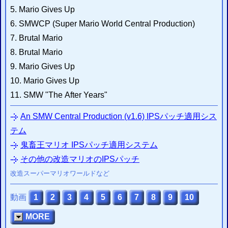
2015/02/25
SMCヘッダの付加・削除システム
を更新 ヘッダ有無の判別機能を追加
5. Mario Gives Up
2015/02/22
6. SMWCP (Super Mario World Central Production)
IPSパッチ適用システム
を更新 不適正ファイルの判別機能を追加
7. Brutal Mario
2015/02/21
ZIP圧縮・解凍システム
を作成 (
開発雑記
)
8. Brutal Mario
2015/01/24
9. Mario Gives Up
ウェブFCエミュレーター
(
β
)のセーブ不具合を修正
2014/10/16
10. Mario Gives Up
改造ハックROMのIPSパッチ配信・適用サイト
を更新
11. SMW "The After Years"
2014/10/15
IPSパッチ適用システム
を修正 パッチング実行エラー時に原因を表示
An SMW Central Production
(v1.6)
IPSパッチ適用シス
2014/10/15
SMCヘッダの付加・削除システム
を修正 実行エラー時に原因を表示
テム
エミュレータ情報局
お知らせ
からの
鬼畜王マリオ IPSパッチ適用システム
その他の改造マリオのIPSパッチ
改造スーパーマリオワールドなど
動画
1
2
3
4
5
6
7
8
9
10
MORE