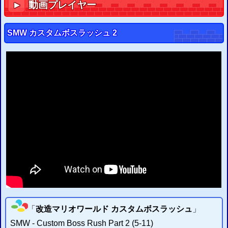
動画プレイヤー
▼
2015/09/11
PS3
GTA
5
グランド・セフト・オートV
セーブ改造の二重暗号化に対応
PS3
GTA
4
グランド・セフト・オートIV
セーブ改造のチェックサム修正に対応
SMW カスタムボスラッシュ 2
2015/08/23
PS3
セーブエディター
を更新
チェックサム修正設定を追加
以下のタイトルなどの修正設定が可能
「
」
「
」
「
」
バイオハザード6
バイオハザード5
真・ガンダム無双
2015/06/06
PS3
セーブアカウントID書換システム
を開発
ユーザー変更可
2015/05/23
PS3
セーブエディター
を開発
セーブデータ改造ウェブシステム
2015/03/19
Flashマルチエミュレーター
を配信開始 (
FC
SFC
GB
GBA
SEGA
)
2015/03/19
Webハッシュチェッカー
を配信開始 (
CRC
、
MD5
)
2015/03/12
改造ハックROMのIPSパッチ配信・適用サイト
を更新
2015/03/08
IPSパッチ適用システム
を更新 大容量ファイルも簡易的に対応
2015/03/07
IPSファイル分割
・
結合システム
を作成 (
開発雑記
)
「
改造マリオワールド カスタムボスラッシュ
」
2015/03/03
ウェブFCエミュレーター
(
β
)の
メール送信でのROM読込
の不具合を修正
SMW
- Custom Boss Rush Part 2 (5-11)